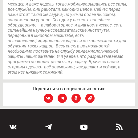
месяцев и даже недель, тогда мобилизовывались все силы,
все службы, они работали, как одно целое.
Сейчас перед
нами стоит такая же задача, но уже на более высоком,
современном уровне. Сегодня у нас есть новейшее
оборудование – и лабораторное, и диагностическое, есть
сильнейшие научно-исследовательские институты,
передовые в мировом масштабе, есть
высококвалифицированные кадры и все возможности для
обучения таких кадров. Весь спектр возможностей
необходимо поставить на службу эпидемиологической
защиты наших жителей. И я уверен, что разрабатываемая
программа позволит решить эту задачу. Врачи со своей
стороны сделают всё возможное, как делают и сейчас, в
этом нет никаких сомнений.
Поделиться в социальных сетях: