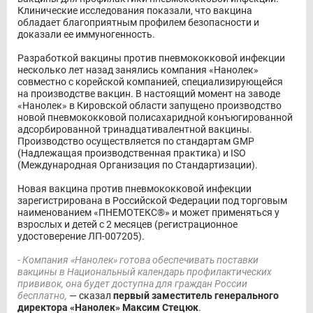
Клинические исследования показали, что вакцина
обладает благоприятным профилем безопасности и
доказали ее иммуногенность.
Разработкой вакцины против пневмококковой инфекции
несколько лет назад занялись компания «Нанолек»
совместно с корейской компанией, специализирующейся
на производстве вакцин. В настоящий момент на заводе
«Нанолек» в Кировской области запущено производство
новой пневмококковой полисахаридной конъюгированной
адсорбированной тринадцативалентной вакцины.
Производство осуществляется по стандартам GMP
(Надлежащая производственная практика) и ISO
(Международная Организация по Стандартизации).
Новая вакцина против пневмококковой инфекции
зарегистрирована в Российской Федерации под торговым
наименованием «ПНЕМОТЕКС®» и может применяться у
взрослых и детей с 2 месяцев (регистрационное
удостоверение ЛП-007205).
- Компания «Нанолек» готова обеспечивать поставки
вакцины в Национальный календарь профилактических
прививок, она будет доступна для граждан России
бесплатно,
— сказал
первый заместитель генерального
директора «Нанолек» Максим Стецюк
.