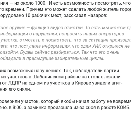
ия о возможных нарушениях на выборах. Об этом рассказ
ственного наблюдения Насими Назаров. Искать
и сообщений будут в Центре общественного наблюдения,
ется информация со всех избирательных участков,
я — их около 1000. И есть возможность посмотреть, что
го времени. Причем это может сделать любой житель горо
борудовано 10 рабочих мест, рассказал Назаров:
важное оружие — функция видео-отмотки. То есть мы можем п
и информации о нарушении, попросить наших операторов
участка, отмотать и посмотреть, что за ситуация произошл
еги, что поступила информация, что один УИК открылся не 
произойти. Будем сейчас разбираться. Так что это очень
 обладали в предыдущие избирательные циклы.
жих возможных нарушениях. Так, наблюдатели партии
м из участков в Шабалинском районе на столах лежали
от ЛДПР на одном из участков в Кирове увидели агит-
ния его сняли.