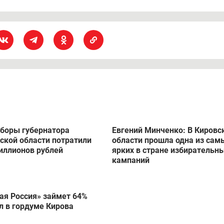
проверили участок, который якобы начал работу не вовремя
но, в 8:00, а заминка произошла из-за сбоя в работе КОИБ.
боры губернатора
Евгений Минченко: В Кировс
ской области потратили
области прошла одна из сам
иллионов рублей
ярких в стране избирательн
кампаний