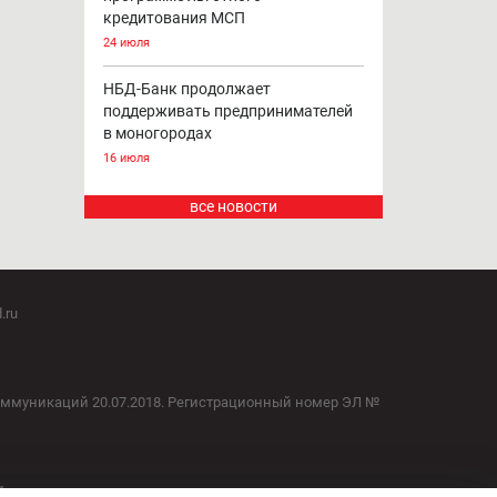
НБД-Банк расширяет возможности
для предпринимателей
4 августа
НБД-Банк возобновляет участие в
программе льготного
кредитования МСП
24 июля
НБД-Банк продолжает
поддерживать предпринимателей
в моногородах
16 июля
все новости
.ru