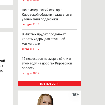
классов
.
 И
сегодня, 14:07
Грозы надвигаются на Кировскую
область
сегодня, 13:54
Некоммерческий сектор в
Кировской области нуждается в
увеличении поддержки
сегодня, 12:14
В Чистых прудах продолжат
ковать кадры для стальной
магистрали
сегодня, 11:12
15 пешеходов насмерть сбили в
кой
этом году на дорогах Кировской
ых
области
ых
сегодня, 10:17