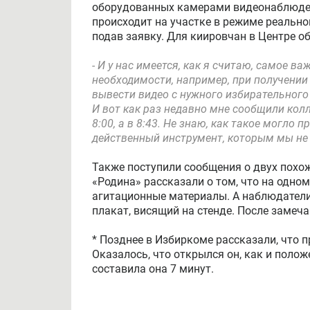
В Кировской области появились сообщен
руководитель регионального штаба обще
подтверждение или опровержение жалоб 
который открылся сегодня в Кирове.
На мониторы, расположенные в нем стека
оборудованных камерами видеонаблюдени
происходит на участке в режиме реально
подав заявку. Для киировчан в Центре о
- И у нас имеется, как я считаю, самое 
необходимости, например, при получени
вывести видео с нужного избирательного 
И вот как раз недавно мне сообщили колл
8:00, а в 8:43. Не знаю, как такое могло 
действенный инструмент, которым мы не
Также поступили сообщения о двух похо
«Родина» рассказали о том, что на одно
агитационные материалы. А наблюдатели 
плакат, висящий на стенде. После замеча