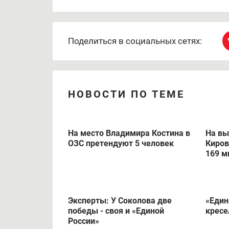
* Позднее в Избиркоме рассказали, что 
Оказалось, что открылся он, как и положе
составила она 7 минут.
Поделиться в социальных сетях:
НОВОСТИ ПО ТЕМЕ
На место Владимира Костина в
На вы
ОЗС претендуют 5 человек
Киров
169 м