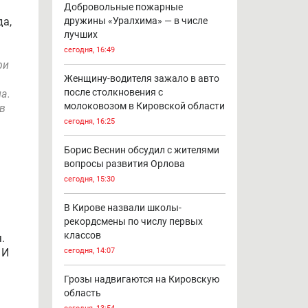
ал
90% - готовность школ Кирова к
новому учебному году
сегодня, 17:03
Добровольные пожарные
да,
дружины «Уралхима» — в числе
лучших
сегодня, 16:49
ри
Женщину-водителя зажало в авто
после столкновения с
а.
молоковозом в Кировской области
в
сегодня, 16:25
Борис Веснин обсудил с жителями
вопросы развития Орлова
сегодня, 15:30
В Кирове назвали школы-
рекордсмены по числу первых