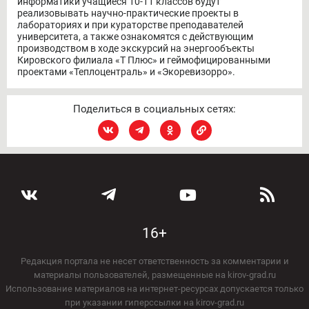
информатики учащиеся 10-11 классов будут
реализовывать научно-практические проекты в
лабораториях и при кураторстве преподавателей
университета, а также ознакомятся с действующим
производством в ходе экскурсий на энергообъекты
Кировского филиала «Т Плюс» и геймофицированными
проектами «Теплоцентраль» и «Экоревизорро».
Поделиться в социальных сетях:
16+
Редакция портала не несет ответственность за комментарии и
материалы пользователей, размещенные на kirov-grad.ru
Использование материалов на интернет-ресурсах допускается только
при указании гиперссылки на kirov-grad.ru