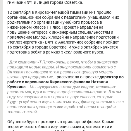
гимназии №1 и Лицея города Советска.
12 сентября в Кирово-Чепецкой гимназии №1 прошло
организационное собрание с педагогами, учащимися и их
родителями по организации учебного процесса в
инженерном классе Т Плюс. Проект направлен на
повышение интереса к инженерным специальностям и
привлечение молодых людей на направление подготовки
«теплоэнергетика» ВятГУ. Аналогичное собрание пройдет
16 сентября в городе Советске. И уже в октябре начнется
подготовка ребят в рамках эксклюзивного курса.
- Для компании «Т Плюс» очень важно, чтобы в энергетику
приходили новые кадры. И энергокомпания совместно с
Вятским госуниверситетом реализуют целевую модель
школа-вуз-предприятие,
- рассказала о проекте
директор по
работе с персоналом Кировского филиала Наталья
Кузякина
. -
Мы нуждаемся в молодых кадрах, желающих
развиваться, идти вперед и профессионально расти. В этом
году мы запускаем этот проект с двух классов, которые
будут углубленно изучать математику, физику, знакомиться с
основами электроэнергетики и работой наших станций и
тепловых сетей.
Обучение будет проходить в прикладной форме. Кроме
теоретического блока изучения физики, математики и