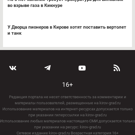
во взрыве газа в Кикнуре
У Дворца пионеров в Кирове хотят поставить вертолет
и танк
16+
Редакция портала не несет ответственность за комментарии и
материалы пользователей, размещенные на kirov-grad.ru
Использование материалов на интернет-ресурсах допускается только
при указании гиперссылки на kirov-grad.ru
Использование любых материалов настоящего СМИ допускается только
при указании на ресурс: kirov-grad.ru
Сетевое издание kirov-grad.ru Возрастная категория 16+