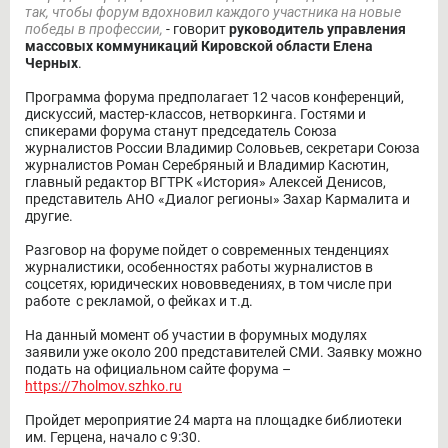
так, чтобы форум вдохновил каждого участника на новые
победы в профессии,
- говорит
руководитель управления
массовых коммуникаций Кировской области Елена
Черных
.
Программа форума предполагает 12 часов конференций,
дискуссий, мастер-классов, нетворкинга. Гостями и
спикерами форума станут председатель Союза
журналистов России Владимир Соловьев, секретари Союза
журналистов Роман Серебряный и Владимир Касютин,
главный редактор ВГТРК «История» Алексей Денисов,
представитель АНО «Диалог регионы» Захар Кармалита и
другие.
Разговор на форуме пойдет о современных тенденциях
журналистики, особенностях работы журналистов в
соцсетях, юридических нововведениях, в том числе при
работе с рекламой, о фейках и т.д.
На данный момент об участии в форумных модулях
заявили уже около 200 представителей СМИ. Заявку можно
подать на официальном сайте форума –
https://7holmov.szhko.ru
Пройдет мероприятие 24 марта на площадке библиотеки
им. Герцена, начало с 9:30.