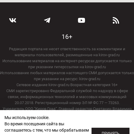
16+
Редакция портала не несет ответственность за комментарии и
материалы пользователей, размещенные на kirov-grad.ru
Использование материалов на интернет-ресурсах допускается только
при указании гиперссылки на kirov-grad.ru
Использование любых материалов настоящего СМИ допускается только
при указании на ресурс: kirov-grad.ru
Сетевое издание kirov-grad.ru Возрастная категория 16+
СМИ зарегистрировано Федеральной службой по надзору в сфере
связи, информационных технологий и массовых коммуникаций
20.07.2018. Регистрационный номер ЭЛ № ФС 77 — 73263.
Учредитель ООО "Киров Град". Главный редактор Сметанин Владимир
Игоревич
Мы используем cookie.
E-mail редакции:
echo_kirov@inbox.ru
Во время посещения сайта вы
Адрес редакции: 610000, Кировская область, г. Киров, ул. Московская, д.
соглашаетесь с тем, что мы обрабатываем
40, офис 2/1. Телефон редакции: (8332) 211-101
ПРИНЯТЬ