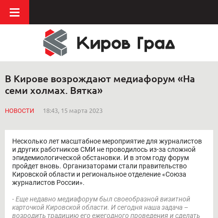
В Кирове возрождают медиафорум «На
семи холмах. Вятка»
НОВОСТИ
18:43, 15 марта 2023
Несколько лет масштабное мероприятие для журналистов
и других работников СМИ не проводилось из-за сложной
эпидемиологической обстановки. И в этом году форум
пройдет вновь. Организаторами стали правительство
Кировской области и региональное отделение «Союза
журналистов России».
- Еще недавно медиафорум был своеобразной визитной
карточкой Кировской области. И сегодня наша задача –
возродить традицию его ежегодного проведения и сделать