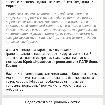
знает), собирается поднять на ближайшем заседании 25
марта:
- Мало того, мы хотим дополнительной легитимности
получить от кировчан и хотим выйти с предложением 22
апреля, когда назначено голосование по Конституции,
добавить свой городской бюллетень и это нам не выльется в
большие деньги. И пусть люди выскажутся по предложению
по изменениям в устав в одном пункте: хотят ли оставить
как прежде или мы готовы выбирать главу администрации
прямыми выборами.
О том, что вопрос с народными выборами
градоначальника назрел, говорят и другие депутаты. В
частности в нашем эфире высказывались на этот счет
единоросс Юрий Шлемензон
и
представитель ЛДПР Денис
Ерохин
.
Назначить нового главу администрации в Кирове никак не
могут — конкурс на должность сначала был перенесен, а
потом сорван. Оба раза проблема возникла из-за
половины конкурсной комиссии, которую назначает
губернатор.
Поделиться в социальных сетях: