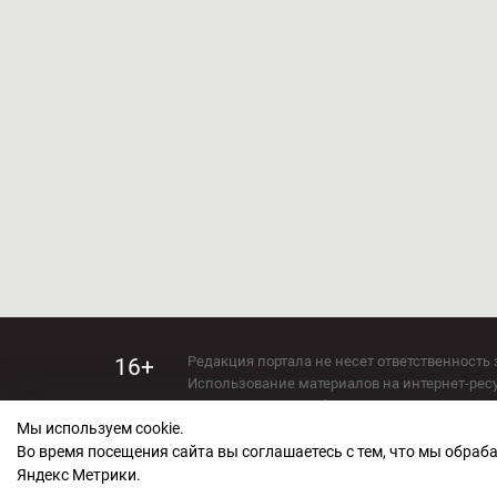
Редакция портала не несет ответственность 
16+
Использование материалов на интернет-ресур
Использование любых материалов настоящего 
Мы используем cookie.
Сетевое издание kirov-grad.ru Возрастная кат
СМИ зарегистрировано Федеральной службой
Во время посещения сайта вы соглашаетесь с тем, что мы обра
ФС 77 — 73263.
Яндекс Метрики.
Учредитель ООО "Киров Град". Главный ред