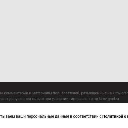
за комментарии и материалы пользователей, размещенные на kirov-grad
сах допускается только при указании гиперссылки на kirov-grad.ru
СМИ допускается только при указании на ресурс: kirov-grad.ru
егория 16+
 по надзору в сфере связи, информационных технологий и массовых к
батываем ваши персональные данные в соответствии с
Политикой о
актор Сметанин Владимир Игоревич