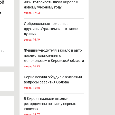
ой
90% - готовность школ Кирова к
л
новому учебному году
и
вчера, 17:03
Добровольные пожарные
дружины «Уралхима» — в числе
лучших
вчера, 16:49
ев
Женщину-водителя зажало в авто
после столкновения с
молоковозом в Кировской области
вчера, 16:25
Борис Веснин обсудил с жителями
вопросы развития Орлова
вчера, 15:30
В Кирове назвали школы-
рекордсмены по числу первых
классов
вчера, 14:07