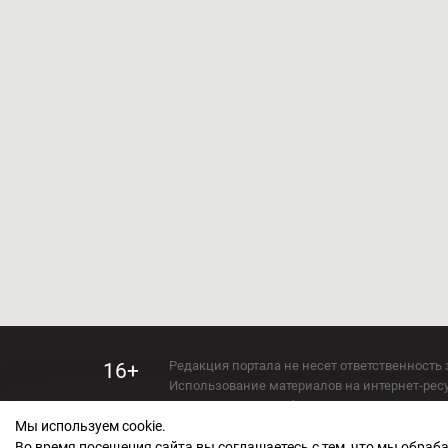
Редакция портала не несет ответственность 
16+
Использование материалов на интернет-ресур
Использование любых материалов настоящего 
Мы используем cookie.
Сетевое издание kirov-grad.ru Возрастная кат
СМИ зарегистрировано Федеральной службой
Во время посещения сайта вы соглашаетесь с тем, что мы обра