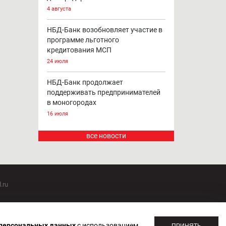
4 августа
НБД-Банк возобновляет участие в
программе льготного
кредитования МСП
24 июля
НБД-Банк продолжает
поддерживать предпринимателей
в моногородах
16 июля
все новости
.ru
оммуникаций 20.07.2018. Регистрационный номер ЭЛ №
 персональных данных
с использованием
ПРИНЯТЬ