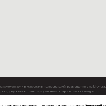
за комментарии и материалы пользователей, размещенные на kirov-grad
сах допускается только при указании гиперссылки на kirov-grad.ru
СМИ допускается только при указании на ресурс: kirov-grad.ru
егория 16+
 по надзору в сфере связи, информационных технологий и массовых к
батываем ваши персональные данные в соответствии с
Политикой о