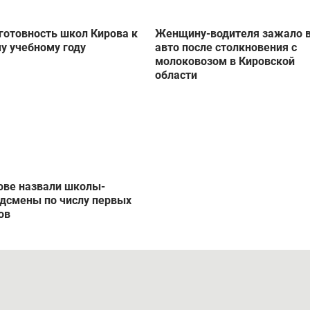
 готовность школ Кирова к
Женщину-водителя зажало 
у учебному году
авто после столкновения с
молоковозом в Кировской
области
ове назвали школы-
дсмены по числу первых
ов