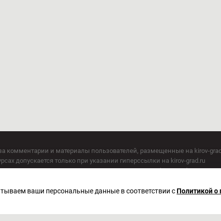
за комментарии и материалы пользователей, размещенные на kirov-grad
сах допускается только при указании гиперссылки на kirov-grad.ru
СМИ допускается только при указании на ресурс: kirov-grad.ru
егория 16+
 по надзору в сфере связи, информационных технологий и массовых к
батываем ваши персональные данные в соответствии с
Политикой о
актор Сметанин Владимир Игоревич