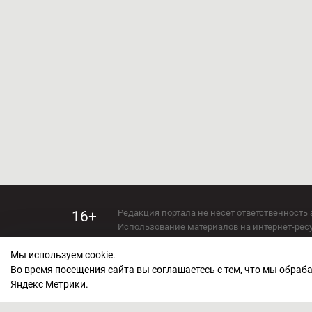
Редакция портала не несет ответственность 
16+
Использование материалов на интернет-ресур
Использование любых материалов настоящего 
Мы используем cookie.
Сетевое издание kirov-grad.ru Возрастная кат
СМИ зарегистрировано Федеральной службой
Во время посещения сайта вы соглашаетесь с тем, что мы обра
ФС 77 — 73263.
Яндекс Метрики.
Учредитель ООО "Киров Град". Главный ред
E-mail редакции:
echo_kirov@inbox.ru