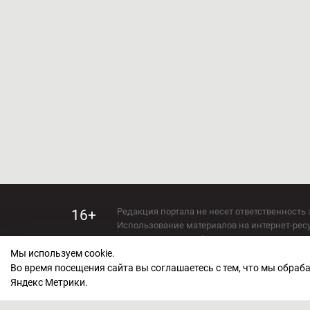
Редакция портала не несет ответственность 
16+
Использование материалов на интернет-ресур
Использование любых материалов настоящего 
Мы используем cookie.
Сетевое издание kirov-grad.ru Возрастная кат
СМИ зарегистрировано Федеральной службой
Во время посещения сайта вы соглашаетесь с тем, что мы обра
ФС 77 — 73263.
Яндекс Метрики.
Учредитель ООО "Киров Град". Главный ред
E-mail редакции:
echo_kirov@inbox.ru