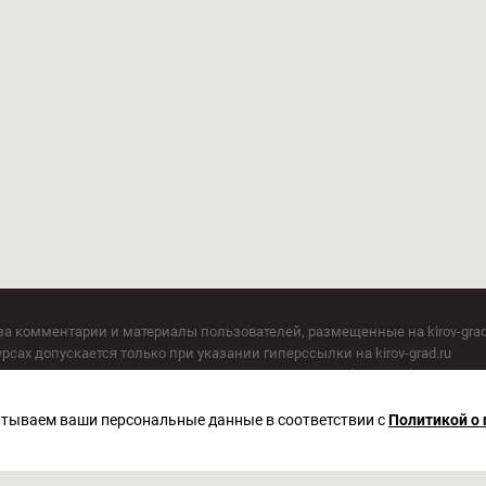
за комментарии и материалы пользователей, размещенные на kirov-grad
сах допускается только при указании гиперссылки на kirov-grad.ru
СМИ допускается только при указании на ресурс: kirov-grad.ru
егория 16+
 по надзору в сфере связи, информационных технологий и массовых к
батываем ваши персональные данные в соответствии с
Политикой о
актор Сметанин Владимир Игоревич