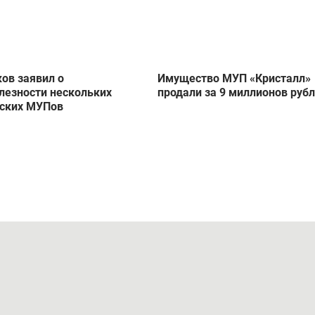
ов заявил о
Имущество МУП «Кристалл»
лезности нескольких
продали за 9 миллионов руб
ских МУПов