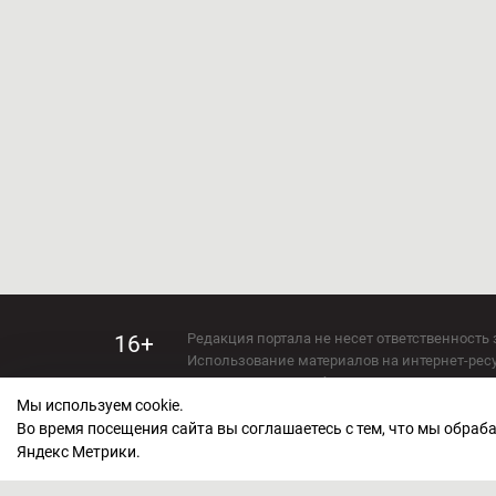
Редакция портала не несет ответственность 
16+
Использование материалов на интернет-ресур
Использование любых материалов настоящего 
Мы используем cookie.
Сетевое издание kirov-grad.ru Возрастная кат
СМИ зарегистрировано Федеральной службой
Во время посещения сайта вы соглашаетесь с тем, что мы обра
ФС 77 — 73263.
Яндекс Метрики.
Учредитель ООО "Киров Град". Главный ред
E-mail редакции:
echo_kirov@inbox.ru