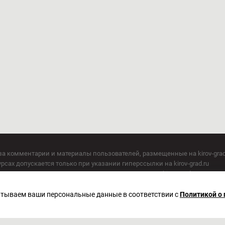
за комментарии и материалы пользователей, размещенные на kirov-grad
сах допускается только при указании гиперссылки на kirov-grad.ru
СМИ допускается только при указании на ресурс: kirov-grad.ru
егория 16+
 по надзору в сфере связи, информационных технологий и массовых к
батываем ваши персональные данные в соответствии с
Политикой о
актор Сметанин Владимир Игоревич