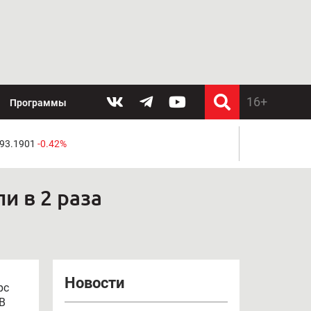
Программы
 93.1901
-0.42%
и в 2 раза
Новости
рс
В