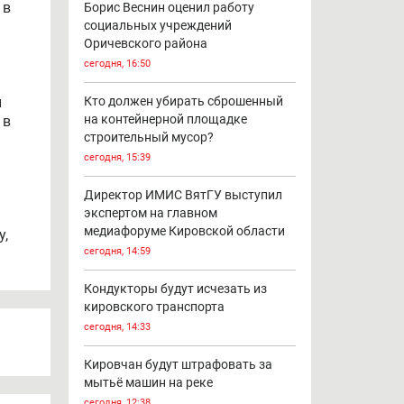
 в
Борис Веснин оценил работу
социальных учреждений
Оричевского района
сегодня, 16:50
й
Кто должен убирать сброшенный
на контейнерной площадке
 в
строительный мусор?
сегодня, 15:39
Директор ИМИС ВятГУ выступил
экспертом на главном
медиафоруме Кировской области
у,
сегодня, 14:59
Кондукторы будут исчезать из
кировского транспорта
сегодня, 14:33
Кировчан будут штрафовать за
мытьё машин на реке
сегодня, 12:38