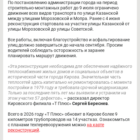
По постановлению администрации города на период
строительно-монтажных работ до 9 июля ограничено
движение всех видов транспорта по улице Казанской
между улицами Морозовской и Мопра. Ранее с 4 июня
реконструкция стартовала на участке улицы Казанской от
улицы Морозовской до улицы Советской.
Все работы, включая благоустройство и асфальтирование
улиц должно завершиться до начала сентября. Просим
водителей соблюдать осторожность и заранее
планировать маршрут движения.
«Эта реконструкция необходима для обеспечения надёжного
теплоснабжения жилых домов и социальных объектов в
исторической части города Кирова. Значительная часть
теплосетей здесь капитально не ремонтировалась с момента
постройки в 1979 году и требовала срочной модернизации.
Только за последние пять лет мы выявили и устранили на
этом участке 57 дефектов»,
– рассказал директор
Кировского филиала «Т Плюс»
Сергей Береснев
.
Всего в 2026 году «Т Плюс» обновит в Кирове более 9
километров трубопроводов на 14 участках. Ознакомиться
с планами техперевооружения можно
на карте
реконструкций
.