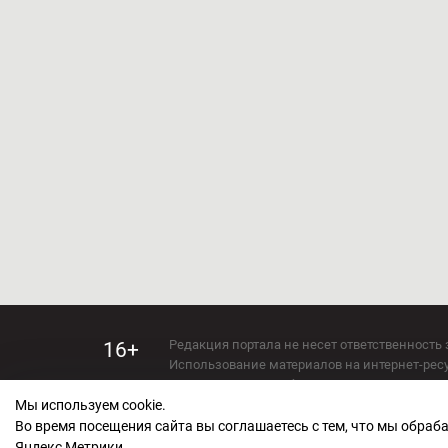
Редакция портала не несет ответственность 
16+
Использование материалов на интернет-ресур
Использование любых материалов настоящего 
Мы используем cookie.
Сетевое издание kirov-grad.ru Возрастная кат
СМИ зарегистрировано Федеральной службой
Во время посещения сайта вы соглашаетесь с тем, что мы обра
ФС 77 — 73263.
Яндекс Метрики.