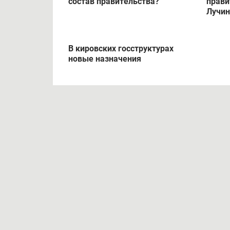
состав правительства?
прави
Лучи
В кировских госструктурах
новые назначения