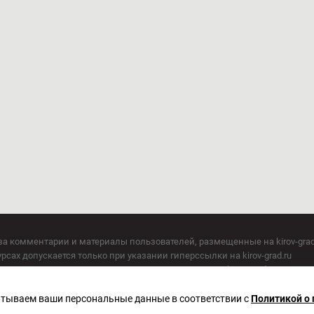
за комментарии и материалы пользователей, размещенные на kirov-grad
сах допускается только при указании гиперссылки на kirov-grad.ru
СМИ допускается только при указании на ресурс: kirov-grad.ru
егория 16+
 по надзору в сфере связи, информационных технологий и массовых к
батываем ваши персональные данные в соответствии с
Политикой о