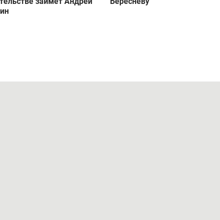
тельстве займет Андрей
Бересневу
нин