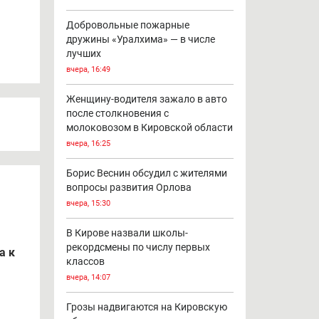
Добровольные пожарные
дружины «Уралхима» — в числе
лучших
вчера, 16:49
Женщину-водителя зажало в авто
после столкновения с
молоковозом в Кировской области
вчера, 16:25
Борис Веснин обсудил с жителями
вопросы развития Орлова
вчера, 15:30
В Кирове назвали школы-
рекордсмены по числу первых
а к
классов
вчера, 14:07
Грозы надвигаются на Кировскую