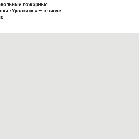
овольные пожарные
ны «Уралхима» — в числе
их