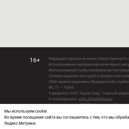
Редакция портала не несет ответственность 
16+
Использование материалов на интернет-ресур
Использование любых материалов настоящего 
Сетевое издание kirov-grad.ru Возрастная кат
СМИ зарегистрировано Федеральной службой
ФС 77 — 73263.
Учредитель ООО "Киров Град". Главный ред
E-mail редакции:
echo_kirov@inbox.ru
Адрес редакции: 610000, Кировская область, г
Мы используем cookie.
Политика обработки персональных данных
Во время посещения сайта вы соглашаетесь с тем, что мы обра
Яндекс Метрики.