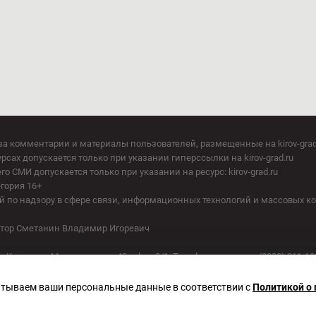
за комментарии и материалы пользователей, размещенные на kirov-grad
сах допускается только при указании гиперссылки на kirov-grad.ru
СМИ допускается только при указании на ресурс: kirov-grad.ru
егория 16+
 по надзору в сфере связи, информационных технологий и массовых к
актор Сметанин Владимир Игоревич
. Киров, ул. Московская, д. 40, офис 2/1. Телефон редакции: (8332) 211-10
батываем ваши персональные данные в соответствии с
Политикой о