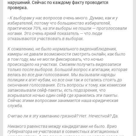
нарушений. Сейчас по каждому факту проводится
проверка.
- К выборам у нас вопросов очень много. Думаю, как и у
избирателей, потому что большинство избирателей,
практически 70%, на эти выборы не пошли — проголосовали
ногами. Это очень яркий показатель — что люди
отказываются участвовать в выборах.
К сожалению, не было нормального видеонаблюдения,
камеры не давали возможности смотреть онлайн, как было
в том году, мы не могли фиксировать, что ночью
происходило на участках. Сможем получить видеозаписи
только после выборов.
Большой вопрос к агитации, которая
велась во все дни голосования. Мы вызывали наряды
полиции к агит-кубам, но все они так и остались стоять до
окончания голосования. Есть вопросы к тому, как комиссии
запаковывали сейф-пакеты, есть подозрения, что
вскрывался ночью один сейф где хранились эти пакеты.
Сейчас этими вопросами занимается наша юридическая
служба.
Считаю ли я эту кампанию грязной? Нет. Нечестной? Да.
Никакого равенства между кандидатами не было. Врио
губернатора не участвовал в совместных агитационных