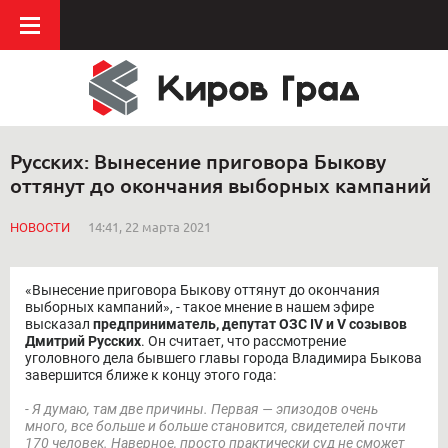
Русских: Вынесение приговора Быкову
оттянут до окончания выборных кампаний
НОВОСТИ
14:41, 22 марта 2021
«Вынесение приговора Быкову оттянут до окончания
выборных кампаний», - такое мнение в нашем эфире
высказал
предприниматель, депутат ОЗС IV и V созывов
Дмитрий Русских
. Он считает, что рассмотрение
уголовного дела бывшего главы города Владимира Быкова
завершится ближе к концу этого года:
- Я думаю, там две причины. Первая — эпизодов очень
много, все больше и больше становится, свидетелей почти
170 человек. Наверное, просто практически суд не сможет