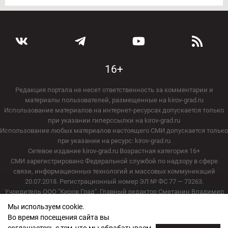
16+
Редакция портала не несет ответственность за комментарии и
материалы пользователей, размещенные на kirov-grad.ru
Использование материалов на интернет-ресурсах допускается только
при указании гиперссылки на kirov-grad.ru
Использование любых материалов настоящего СМИ допускается только
при указании на ресурс: kirov-grad.ru
Сетевое издание kirov-grad.ru Возрастная категория 16+
СМИ зарегистрировано Федеральной службой по надзору в сфере
связи, информационных технологий и массовых коммуникаций
20.07.2018. Регистрационный номер ЭЛ № ФС 77 — 73263.
Учредитель ООО "Киров Град". Главный редактор Сметанин Владимир
Игоревич
Мы используем cookie.
E-mail редакции:
echo_kirov@inbox.ru
Во время посещения сайта вы
Адрес редакции: 610000, Кировская область, г. Киров, ул. Московская, д.