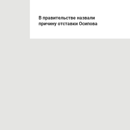
НОВОСТИ ПО ТЕМЕ
Глава Вятскополянского района
Минис
заявил о своей отставке
облас
В правительстве назвали
причину отставки Осипова