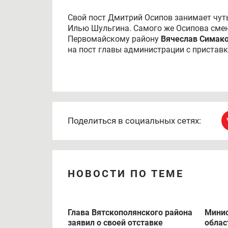
На этот день назначено внеплановое за
города Елена Ковалева. Вопрос в повес
администрации города Кирова Дмитрия 
О то, что
Дмитрий Осипов
написал заявле
накануне. Причина отставки не называет
больничном.
Свой пост Дмитрий Осипов занимает чуть 
Илью Шульгина. Самого же Осипова смен
Первомайскому району
Вячеслав Симак
на пост главы администрации с приставко
Поделиться в социальных сетях: