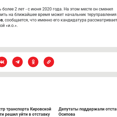
седание городской думы. Распоряжение подписала глава
тке один – «О досрочном прекращении полномочий главы
Осипова».
ние об увольнении по собственному желанию, стало извес
ся. На данный момент сити-менеджер находится на
более 2 лет - с июня 2020 года. На этом месте он сменил
ить на ближайшее время может начальник теруправления
ов
, сообщается, что именно его кандидатура рассматривае
й «и.о.».