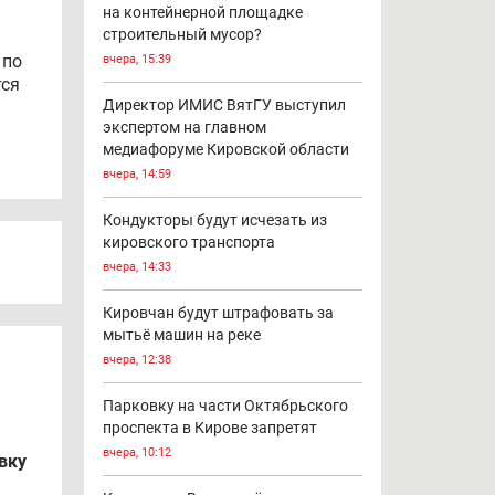
Борис Веснин оценил работу
социальных учреждений
Оричевского района
тно
вчера, 16:50
Кто должен убирать сброшенный
на контейнерной площадке
строительный мусор?
 по
вчера, 15:39
тся
Директор ИМИС ВятГУ выступил
экспертом на главном
медиафоруме Кировской области
вчера, 14:59
Кондукторы будут исчезать из
кировского транспорта
вчера, 14:33
Кировчан будут штрафовать за
мытьё машин на реке
вчера, 12:38