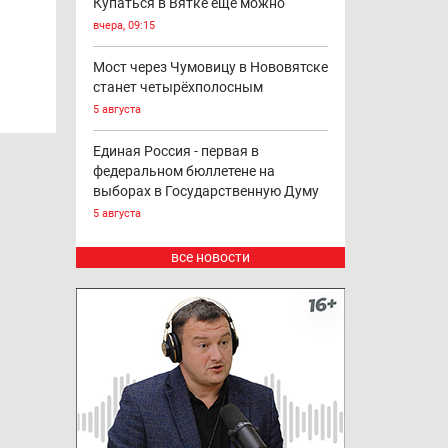
Парковку на части Октябрьского
проспекта в Кирове запретят
вчера, 10:12
вку
Купаться в Вятке ещё можно
вчера, 09:15
Мост через Чумовицу в Нововятске
станет четырёхполосным
5 августа
Единая Россия - первая в
федеральном бюллетене на
выборах в Государственную Думу
5 августа
все новости