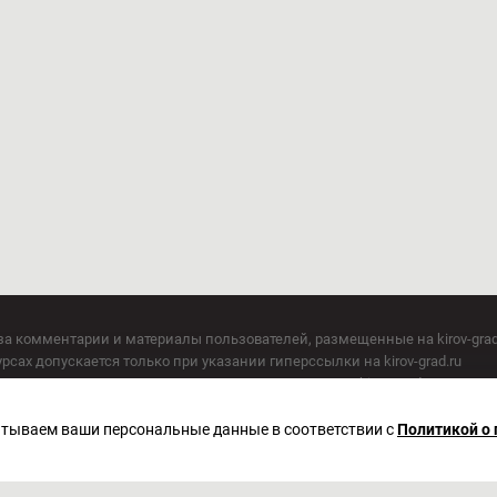
за комментарии и материалы пользователей, размещенные на kirov-grad
сах допускается только при указании гиперссылки на kirov-grad.ru
СМИ допускается только при указании на ресурс: kirov-grad.ru
егория 16+
 по надзору в сфере связи, информационных технологий и массовых к
батываем ваши персональные данные в соответствии с
Политикой о
актор Сметанин Владимир Игоревич