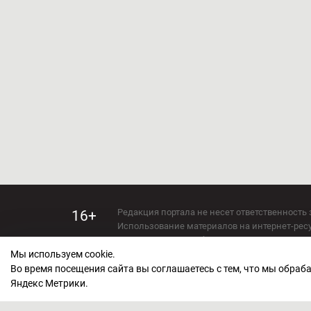
Редакция портала не несет ответственность 
16+
Использование материалов на интернет-ресур
Использование любых материалов настоящего 
Мы используем cookie.
Сетевое издание kirov-grad.ru Возрастная кат
СМИ зарегистрировано Федеральной службой
Во время посещения сайта вы соглашаетесь с тем, что мы обра
ФС 77 — 73263.
Яндекс Метрики.
Учредитель ООО "Киров Град". Главный ред
E-mail редакции:
echo_kirov@inbox.ru