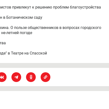
ивистов привлекут к решению проблем благоустройства
он в Ботаническом саду
ихина. О пользе общественников в вопросах городского
 не-летней погоде
ства
педе" в Театре на Спасской