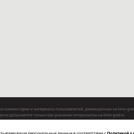
за комментарии и материалы пользователей, размещенные на kirov-grad
сах допускается только при указании гиперссылки на kirov-grad.ru
СМИ допускается только при указании на ресурс: kirov-grad.ru
егория 16+
 по надзору в сфере связи, информационных технологий и массовых к
батываем ваши персональные данные в соответствии с
Политикой о