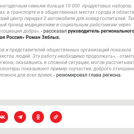
ногодетным семьям больше 10 000 продуктовых наборов,
х, в транспорте и в общественных местах города и области
ий центр передал 2 автомобиля для ковид-госпиталей. Та
ный проезд медицинским и социальным работникам через
ссоциация добра»,
- рассказал
руководитель региональног
ая Россия» Роман Зяблых.
тов и представителей общественных организаций показала
ства людей. Эту работу необходимо продолжать», - отмет
егиона, оказавшись в сложной ситуации, могли рассчитыва
олонтеры показывают пример соучастия, доброго отношени
ложное для всех время,
- резюмировал глава региона.