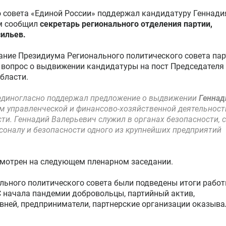
 совета «Единой России» поддержал кандидатуру Геннади
ом сообщил
секретарь регионального отделения партии,
сильев.
дание Президиума Регионального политического совета па
л вопрос о выдвижении кандидатуры на пост Председателя
бласти.
 единогласно поддержал предложение о выдвижении
Геннад
 управленческой и финансово-хозяйственной деятельност
и. Геннадий Валерьевич служил в органах безопасности, c
рсоналу и безопасности одного из крупнейших предприятий
смотрен на следующем пленарном заседании.
льного политического совета были подведены итоги рабо
С начала пандемии добровольцы, партийный актив,
овней, предприниматели, партнерские организации оказыва