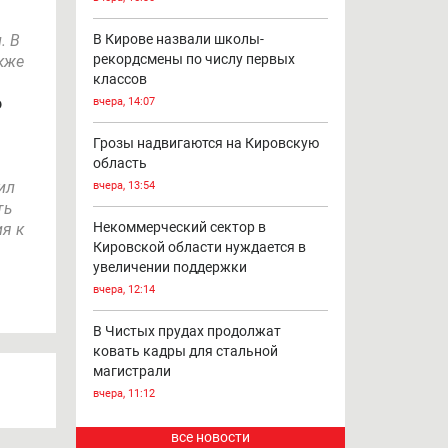
. В
В Кирове назвали школы-
рекордсмены по числу первых
кже
классов
о
вчера, 14:07
Грозы надвигаются на Кировскую
область
ил
вчера, 13:54
ть
Некоммерческий сектор в
я к
Кировской области нуждается в
увеличении поддержки
вчера, 12:14
В Чистых прудах продолжат
ковать кадры для стальной
магистрали
вчера, 11:12
все новости