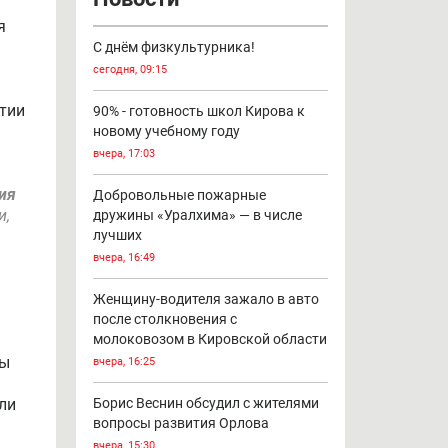
я
С днём физкультурника!
сегодня, 09:15
ртии
90% - готовность школ Кирова к
новому учебному году
вчера, 17:03
ия
Добровольные пожарные
и,
дружины «Уралхима» — в числе
лучших
вчера, 16:49
Женщину-водителя зажало в авто
после столкновения с
молоковозом в Кировской области
ты
вчера, 16:25
ли
Борис Веснин обсудил с жителями
вопросы развития Орлова
вчера, 15:30