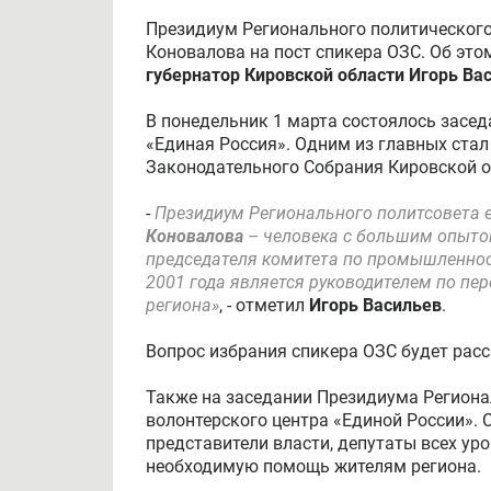
Президиум Регионального политического
Коновалова на пост спикера ОЗС. Об эт
губернатор Кировской области Игорь Ва
В понедельник 1 марта состоялось засе
«Единая Россия». Одним из главных ста
Законодательного Собрания Кировской о
-
Президиум Регионального политсовета
Коновалова
– человека c большим опытом
председателя комитета по промышленност
2001 года является руководителем по пе
региона»
, - отметил
Игорь Васильев
.
Вопрос избрания спикера ОЗС будет рас
Также на заседании Президиума Региона
волонтерского центра «Единой России». 
представители власти, депутаты всех ур
необходимую помощь жителям региона.