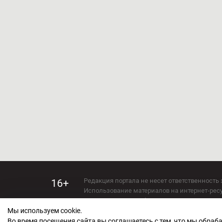
Редакция портала не несет ответственность 
16+
Использование материалов на интернет-ресур
Использование любых материалов настоящего 
Мы используем cookie.
Сетевое издание kirov-grad.ru Возрастная кат
СМИ зарегистрировано Федеральной службой
Во время посещения сайта вы соглашаетесь с тем, что мы обра