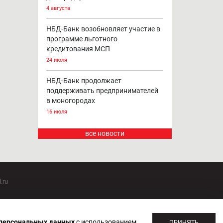
4 августа
НБД-Банк возобновляет участие в
программе льготного
кредитования МСП
24 июля
НБД-Банк продолжает
поддерживать предпринимателей
в моногородах
16 июля
все новости
.ru
оммуникаций 20.07.2018. Регистрационный номер ЭЛ №
 персональных данных
с использованием
ПРИНЯТЬ