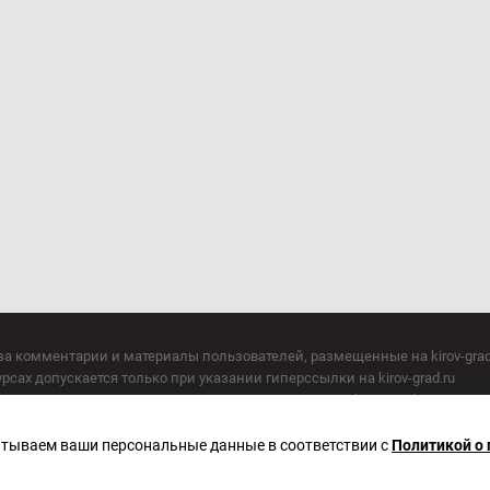
за комментарии и материалы пользователей, размещенные на kirov-grad
сах допускается только при указании гиперссылки на kirov-grad.ru
СМИ допускается только при указании на ресурс: kirov-grad.ru
егория 16+
 по надзору в сфере связи, информационных технологий и массовых к
батываем ваши персональные данные в соответствии с
Политикой о
актор Сметанин Владимир Игоревич