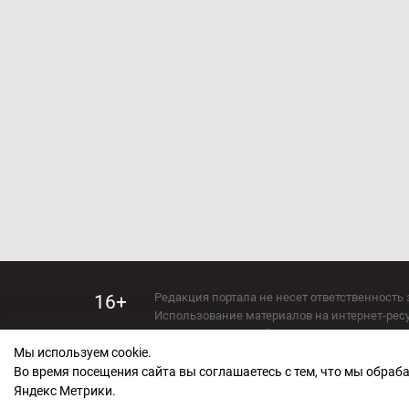
Редакция портала не несет ответственность 
16+
Использование материалов на интернет-ресур
Использование любых материалов настоящего 
Мы используем cookie.
Сетевое издание kirov-grad.ru Возрастная кат
СМИ зарегистрировано Федеральной службой
Во время посещения сайта вы соглашаетесь с тем, что мы обра
ФС 77 — 73263.
Яндекс Метрики.
Учредитель ООО "Киров Град". Главный ред