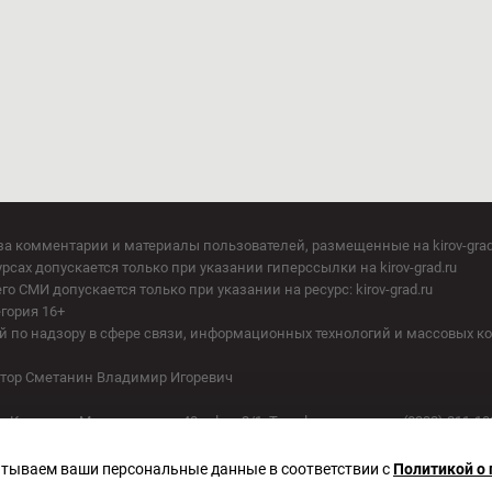
за комментарии и материалы пользователей, размещенные на kirov-grad
сах допускается только при указании гиперссылки на kirov-grad.ru
СМИ допускается только при указании на ресурс: kirov-grad.ru
егория 16+
 по надзору в сфере связи, информационных технологий и массовых к
актор Сметанин Владимир Игоревич
. Киров, ул. Московская, д. 40, офис 2/1. Телефон редакции: (8332) 211-10
батываем ваши персональные данные в соответствии с
Политикой о