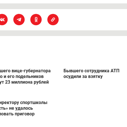
шего вице-губернатора
Бывшего сотрудника АТП
о и его подельников
осудили за взятку
т 23 миллиона рублей
иректору спортшколы
ть» не удалось
овать приговор