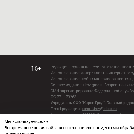
Редакция портала не несет ответственность 
16+
Использование материалов на интернет-ресур
Использование любых материалов настоящего 
Сетевое издание kirov-grad.ru Возрастная кат
СМИ зарегистрировано Федеральной службой
ФС 77 — 73263.
Учредитель ООО "Киров Град". Главный ред
E-mail редакции:
echo_kirov@inbox.ru
Адрес редакции: 610000, Кировская область, г
Мы используем cookie.
Политика обработки персональных данных
Во время посещения сайта вы соглашаетесь с тем, что мы обра