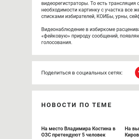
Партии и общественные объединения зая
областном избиркоме. Люди будут работат
сентября. Также процесс выборов будут
течение всех трех суток. Допускается ос
Участков в регионе 1165, камер установл
видеорегистраторы. То есть трансляция с
необходимости картинку с участка все ж
списками избирателей, КОИБы, урны, сей
Видеонаблюдение в избиркоме расценив
«фейковую» природу сообщений, появляю
голосования.
Поделиться в социальных сетях: