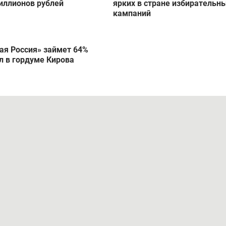
боры губернатора
Евгений Минченко: В Кировс
ской области потратили
области прошла одна из сам
иллионов рублей
ярких в стране избирательн
кампаний
ая Россия» займет 64%
л в гордуме Кирова