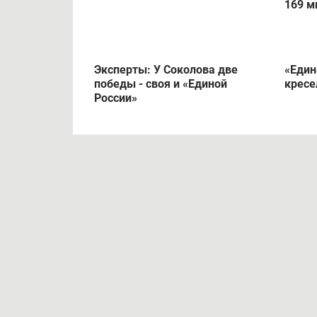
НОВОСТИ ПО ТЕМЕ
На место Владимира Костина в
На вы
ОЗС претендуют 5 человек
Киров
169 м
Эксперты: У Соколова две
«Един
победы - своя и «Единой
кресе
России»