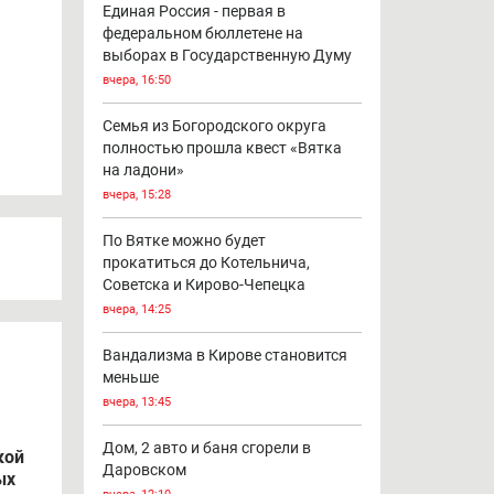
и в
19
Мост через Чумовицу в Нововятске
станет четырёхполосным
вчера, 17:30
Единая Россия - первая в
федеральном бюллетене на
выборах в Государственную Думу
вчера, 16:50
Семья из Богородского округа
полностью прошла квест «Вятка
на ладони»
вчера, 15:28
По Вятке можно будет
прокатиться до Котельнича,
Советска и Кирово-Чепецка
вчера, 14:25
Вандализма в Кирове становится