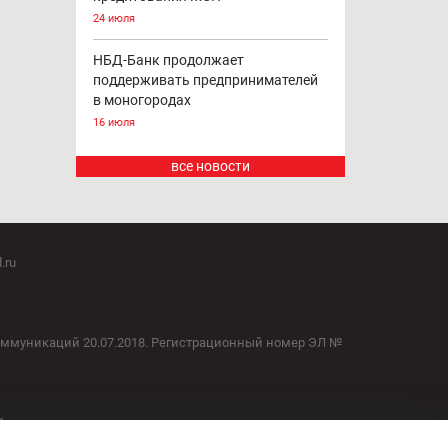
для предпринимателей
4 августа
НБД-Банк возобновляет участие в
программе льготного
кредитования МСП
24 июля
НБД-Банк продолжает
поддерживать предпринимателей
в моногородах
16 июля
все новости
.ru