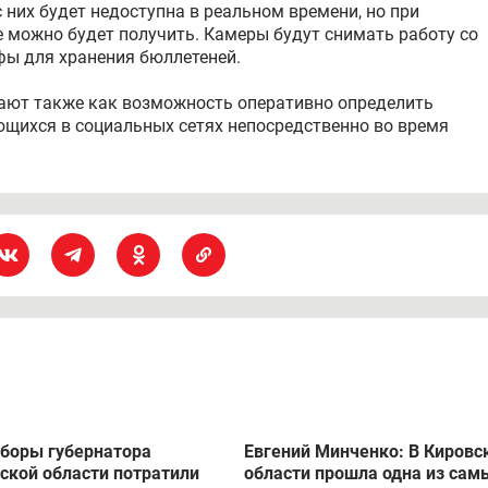
вили на выборы 5 тысяч наблюдателей. Об этом рассказал
ь на участках в течение всех дней голосования – с 17 по 
 фиксировать камеры. Они должны работать непрерывно в
тановка только для замены карты памяти.
ено 949. Там, где нет камер, могут использовать
 них будет недоступна в реальном времени, но при
е можно будет получить. Камеры будут снимать работу со
фы для хранения бюллетеней.
ают также как возможность оперативно определить
щихся в социальных сетях непосредственно во время