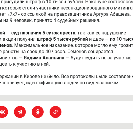
 присудили штраф в 10 тысяч рублей. Накануне состоялос
и которых стали участники несанкционированного митинга
ает «7х7» со ссылкой на правозащитника Артура Абашева,
на 9 человек, принято 4 судебных решения.
ной
—
суд назначил 5 суток ареста
, так как ее нарушение
к акции получил
штраф 5 тысяч рублей
и двое —
по 10 тыс
менов
. Максимальное наказание, которое могло ему грозит
 работы на срок до 40 часов. Семенов собирается
тивистов —
Вадима Ананьина
— будут судить не за участие
цсеть к участию в ней.
ержаний в Кирове не было. Все протоколы были составлен
е использует, идентификацию людей по видеозаписям.