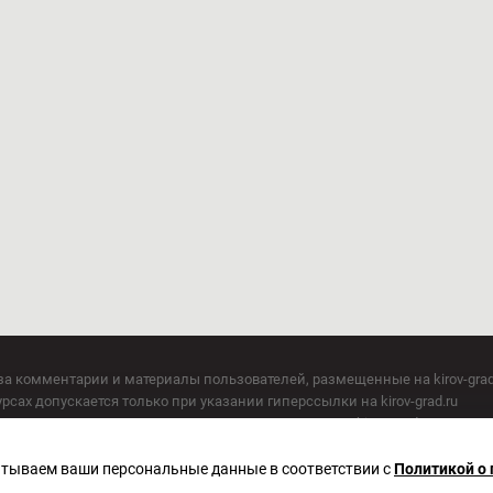
за комментарии и материалы пользователей, размещенные на kirov-grad
сах допускается только при указании гиперссылки на kirov-grad.ru
СМИ допускается только при указании на ресурс: kirov-grad.ru
егория 16+
 по надзору в сфере связи, информационных технологий и массовых к
батываем ваши персональные данные в соответствии с
Политикой о