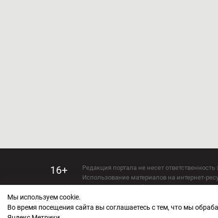
Редакция портала не несет ответственность 
16+
Использование материалов на интернет-ресур
Использование любых материалов настоящего 
Мы используем cookie.
Сетевое издание kirov-grad.ru Возрастная кат
СМИ зарегистрировано Федеральной службой
Во время посещения сайта вы соглашаетесь с тем, что мы обра
ФС 77 — 73263.
Яндекс Метрики.