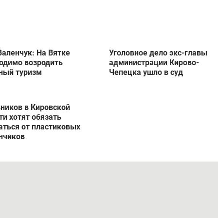
Валенчук: На Вятке
Уголовное дело экс-главы
одимо возродить
администрации Кирово-
ный туризм
Чепецка ушло в суд
ников в Кировской
ти хотят обязать
аться от пластиковых
нчиков