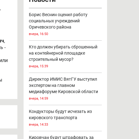
ь
,
Борис Веснин оценил работу
социальных учреждений
Оричевского района
вчера, 16:50
яч
,
ь -
Кто должен убирать сброшенный
на контейнерной площадке
строительный мусор?
 или
вчера, 15:39
Директор ИМИС ВятГУ выступил
ы
экспертом на главном
медиафоруме Кировской области
вчера, 14:59
Кондукторы будут исчезать из
кировского транспорта
вчера, 14:33
Кировчан будут штрафовать за