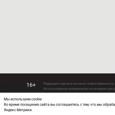
Редакция портала не несет ответственность 
16+
Использование материалов на интернет-ресур
Использование любых материалов настоящего 
Мы используем cookie.
Сетевое издание kirov-grad.ru Возрастная кат
СМИ зарегистрировано Федеральной службой
Во время посещения сайта вы соглашаетесь с тем, что мы обра
ФС 77 — 73263.
Яндекс Метрики.
Учредитель ООО "Киров Град". Главный ред