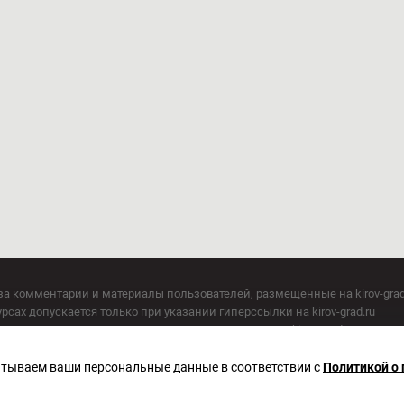
за комментарии и материалы пользователей, размещенные на kirov-grad
сах допускается только при указании гиперссылки на kirov-grad.ru
СМИ допускается только при указании на ресурс: kirov-grad.ru
егория 16+
 по надзору в сфере связи, информационных технологий и массовых к
батываем ваши персональные данные в соответствии с
Политикой о
актор Сметанин Владимир Игоревич