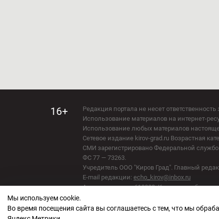
Редакция портала не несет ответственность 
16+
Использование материалов на интернет-ресур
Использование любых материалов настоящего 
Сетевое издание kirov-grad.ru Возрастная кат
СМИ зарегистрировано Федеральной службой
ФС 77 — 73263.
Учредитель ООО "Киров Град". Главный ред
E-mail редакции:
echo_kirov@inbox.ru
Адрес редакции: 610000, Кировская область, г
Мы используем cookie.
Политика обработки персональных данных
Во время посещения сайта вы соглашаетесь с тем, что мы обра
Яндекс Метрики.