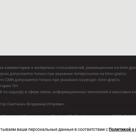
за комментарии и материалы пользователей, размещенные на kirov-grad
сах допускается только при указании гиперссылки на kirov-grad.ru
СМИ допускается только при указании на ресурс: kirov-grad.ru
егория 16+
 по надзору в сфере связи, информационных технологий и массовых к
актор Сметанин Владимир Игоревич
. Киров, ул. Московская, д. 40, офис 2/1. Телефон редакции: (8332) 211-10
батываем ваши персональные данные в соответствии с
Политикой о