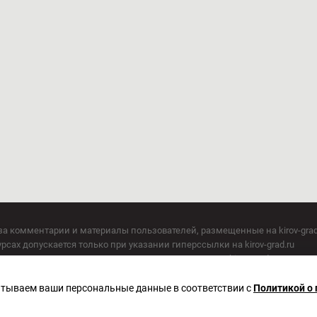
за комментарии и материалы пользователей, размещенные на kirov-grad
сах допускается только при указании гиперссылки на kirov-grad.ru
СМИ допускается только при указании на ресурс: kirov-grad.ru
егория 16+
 по надзору в сфере связи, информационных технологий и массовых к
батываем ваши персональные данные в соответствии с
Политикой о
актор Сметанин Владимир Игоревич