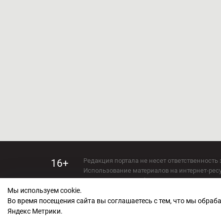
Редакция портала не несет ответственность 
16+
Использование материалов на интернет-ресур
Использование любых материалов настоящего 
Мы используем cookie.
Сетевое издание kirov-grad.ru Возрастная кат
СМИ зарегистрировано Федеральной службой
Во время посещения сайта вы соглашаетесь с тем, что мы обра
ФС 77 — 73263.
Яндекс Метрики.
Учредитель ООО "Киров Град". Главный ред