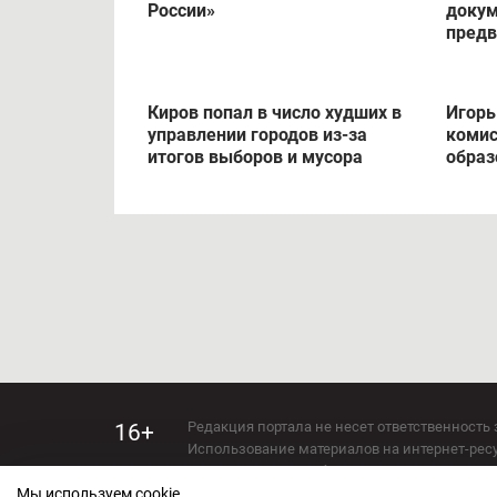
России»
докум
предв
Киров попал в число худших в
Игорь
управлении городов из-за
комис
итогов выборов и мусора
образ
Редакция портала не несет ответственность 
16+
Использование материалов на интернет-ресур
Использование любых материалов настоящего 
Мы используем cookie.
Сетевое издание kirov-grad.ru Возрастная кат