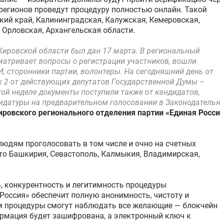
регионов проведут процедуру полностью онлайн. Такой
кий край, Калининградская, Калужская, Кемеровская,
 Орловская, Архангельская области.
 Кировской области был дан 17 марта. В региональный
матривает вопросы о регистрации участников, вошли
, сторонники партии, волонтеры. На сегодняшний день от
их 2 от действующих депутатов Государственной Думы –
той неделе документы поступили также от кандидатов,
идатуры на предварительном голосовании в Законодатель
ировского регионального отделения партии «Единая Росс
людям проголосовать в том числе и очно на счетных
 это Башкирия, Севастополь, Калмыкия, Владимирская,
, конкурентность и легитимность процедуры
Россия» обеспечит полную анонимность, чистоту и
ом процедуры смогут наблюдать все желающие — блокчейн
ормация будет зашифрована, а электронный ключ к