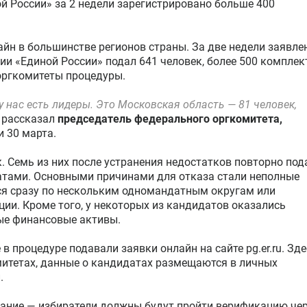
й России» за 2 недели зарегистрировано больше 400
йн в большинстве регионов страны. За две недели заявле
ии «Единой России» подал 641 человек, более 500 комплек
оргкомитеты процедуры.
у нас есть лидеры. Это Московская область — 81 человек,
рассказал
председатель федерального оргкомитета,
 30 марта.
к. Семь из них после устранения недостатков повторно под
атами. Основными причинами для отказа стали неполные
ся сразу по нескольким одномандатным округам или
ии. Кроме того, у некоторых из кандидатов оказались
ые финансовые активы.
 процедуре подавали заявки онлайн на сайте pg.er.ru. Зде
итетах, данные о кандидатах размещаются в личных
.
ование — избиратели должны будут пройти верификацию че