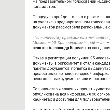
На предварительном голосовании «Едино
кандидатов.
Процедура пройдет только в режиме онла
на участие в предварительном голосован
документов рассмотрели региональные 
- По количеству предварительных заявок 
Москва — 60, Краснодарский край — 52,
— 
сенатор Александр Карелин
на заседании
Отказ в регистрации получили 95 челове
документы в оргкомитет и стали кандид
пакеты документов, попытка выдвинуть
предоставление недостоверной информац
непогашенные судимости или иностранн
Большинство желающих принять участие в
опубликована вся информация об оргком
кабинетах и доступны для пользователей
На этом же сайте пройдет и само голос