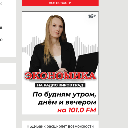
все новости
к
ая
.
го
»
НБД-Банк расширяет возможности