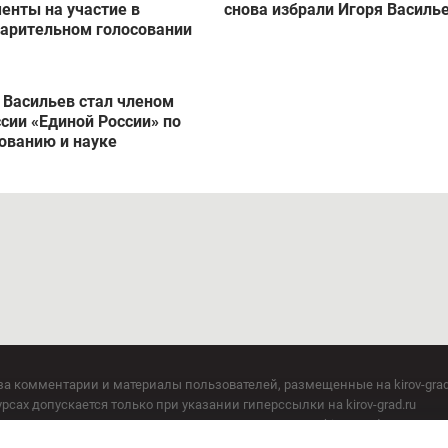
енты на участие в
снова избрали Игоря Василь
арительном голосовании
 Васильев стал членом
сии «Единой России» по
ованию и науке
за комментарии и материалы пользователей, размещенные на kirov-grad
сах допускается только при указании гиперссылки на kirov-grad.ru
СМИ допускается только при указании на ресурс: kirov-grad.ru
егория 16+