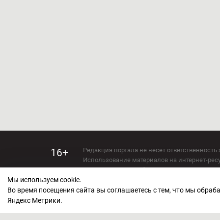
Редакция портала не несет ответственность 
16+
Использование материалов на интернет-ресур
Использование любых материалов настоящего 
Мы используем cookie.
Сетевое издание kirov-grad.ru Возрастная кат
СМИ зарегистрировано Федеральной службой
Во время посещения сайта вы соглашаетесь с тем, что мы обра
ФС 77 — 73263.
Яндекс Метрики.
Учредитель ООО "Киров Град". Главный ред
E-mail редакции:
echo_kirov@inbox.ru