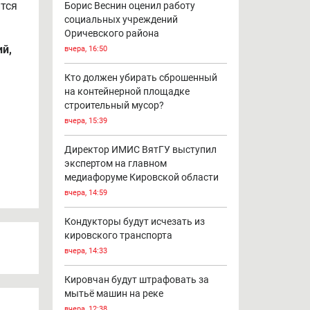
тся
Борис Веснин оценил работу
социальных учреждений
Оричевского района
ий,
вчера, 16:50
Кто должен убирать сброшенный
на контейнерной площадке
строительный мусор?
вчера, 15:39
Директор ИМИС ВятГУ выступил
экспертом на главном
медиафоруме Кировской области
вчера, 14:59
Кондукторы будут исчезать из
кировского транспорта
вчера, 14:33
Кировчан будут штрафовать за
мытьё машин на реке
вчера, 12:38