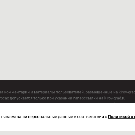
за комментарии и материалы пользователей, размещенные на kirov-grad
сах допускается только при указании гиперссылки на kirov-grad.ru
СМИ допускается только при указании на ресурс: kirov-grad.ru
егория 16+
 по надзору в сфере связи, информационных технологий и массовых к
батываем ваши персональные данные в соответствии с
Политикой о
актор Сметанин Владимир Игоревич