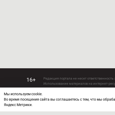
Редакция портала не несет ответственность 
16+
Использование материалов на интернет-ресур
Использование любых материалов настоящего 
Мы используем cookie.
Сетевое издание kirov-grad.ru Возрастная кат
СМИ зарегистрировано Федеральной службой
Во время посещения сайта вы соглашаетесь с тем, что мы обра
ФС 77 — 73263.
Яндекс Метрики.
Учредитель ООО "Киров Град". Главный ред
E-mail редакции:
echo_kirov@inbox.ru