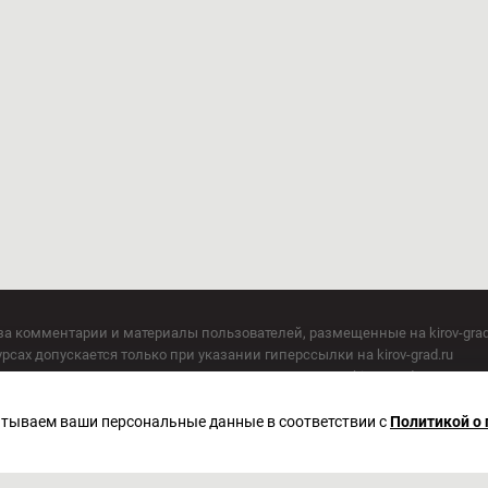
за комментарии и материалы пользователей, размещенные на kirov-grad
сах допускается только при указании гиперссылки на kirov-grad.ru
СМИ допускается только при указании на ресурс: kirov-grad.ru
егория 16+
 по надзору в сфере связи, информационных технологий и массовых к
батываем ваши персональные данные в соответствии с
Политикой о
актор Сметанин Владимир Игоревич