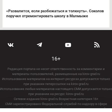
«Развалится, если разбежаться и толкнуть». Соколов
поручил отремонтировать школу в Малмыже
16+
Редакция портала не несет ответственность за комментарии и
материалы пользователей, размещенные на kirov-grad.ru
Использование материалов на интернет-ресурсах допускается только
при указании гиперссылки на kirov-grad.ru
Использование любых материалов настоящего СМИ допускается только
при указании на ресурс: kirov-grad.ru
Сетевое издание kirov-grad.ru Возрастная категория 16+
СМИ зарегистрировано Федеральной службой по надзору в сфере
связи, информационных технологий и массовых коммуникаций