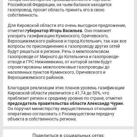
Российской Федерации, на чьем балансе находится
газопровод, просит область принять его в свою
собственность.
Для Кировской области это очень выгодное предложение,
отметил
губернатор Игорь Васильев
. Оно поможет
ускорить газификацию Куменского, Оричевского,
Верхошижемского районов и город Котельнич, так как все
вопросы по присоединению к газопроводу других сетей
будут решаться в регионе. Речь о межпоселковом
газопроводе от Мирного до Котельнича и газопроводе-
отводе и ГРС Нижнеивкино, от которой затем будут
спроектированы межпоселковые газопроводы до
населенных пунктов Куменского, Оричевского и
Верхошижемского районов.
Благодаря реализации этих планов уровень газификации
Кировской области увеличится с 41,74 до 50%, что
приблизит регион к среднему уровню по стране, отметил
председатель правительства области Александр Чурин
.
Он поручил министерству имущественных отношений
оперативно согласовать с Росимуществом передачу
объекта в собственность региона.
Поделиться в социальных сетях: