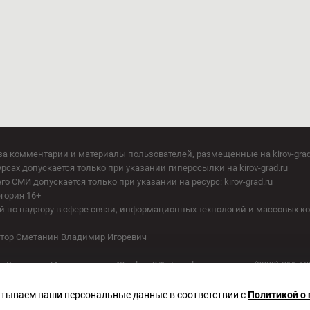
за комментарии и материалы пользователей, размещенные на kirov-grad
сах допускается только при указании гиперссылки на kirov-grad.ru
СМИ допускается только при указании на ресурс: kirov-grad.ru
егория 16+
 по надзору в сфере связи, информационных технологий и массовых к
актор Сметанин Владимир Игоревич
. Киров, ул. Московская, д. 40, офис 2/1. Телефон редакции: (8332) 211-10
батываем ваши персональные данные в соответствии с
Политикой о