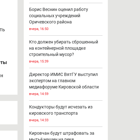
Борис Веснин оценил работу
социальных учреждений
Оричевского района
ть
вчера, 16:50
Кто должен убирать сброшенный
на контейнерной площадке
строительный мусор?
оты
вчера, 15:39
Директор ИМИС ВятГУ выступил
ин
экспертом на главном
медиафоруме Кировской области
вчера, 14:59
Кондукторы будут исчезать из
кировского транспорта
вчера, 14:33
Кировчан будут штрафовать за
мытьё машин на реке