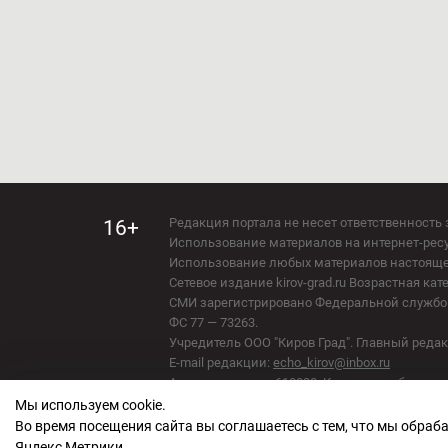
Редакция портала не несет ответственность 
16+
Использование материалов на интернет-ресур
Использование любых материалов настоящего 
Сетевое издание kirov-grad.ru Возрастная кат
СМИ зарегистрировано Федеральной службой
ФС 77 — 73263.
Учредитель ООО "Киров Град". Главный ред
E-mail редакции:
echo_kirov@inbox.ru
Адрес редакции: 610000, Кировская область, г
Мы используем cookie.
Политика обработки персональных данных
Во время посещения сайта вы соглашаетесь с тем, что мы обра
Яндекс Метрики.