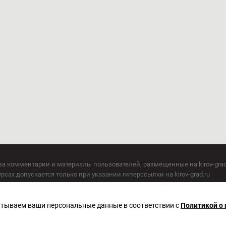
за комментарии и материалы пользователей, размещенные на kirov-grad
сах допускается только при указании гиперссылки на kirov-grad.ru
СМИ допускается только при указании на ресурс: kirov-grad.ru
егория 16+
 по надзору в сфере связи, информационных технологий и массовых к
батываем ваши персональные данные в соответствии с
Политикой о
актор Сметанин Владимир Игоревич