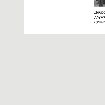
Добр
дружи
лучш