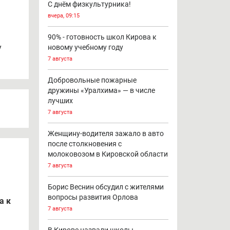
С днём физкультурника!
вчера, 09:15
90% - готовность школ Кирова к
у
новому учебному году
7 августа
Добровольные пожарные
дружины «Уралхима» — в числе
лучших
7 августа
Женщину-водителя зажало в авто
после столкновения с
молоковозом в Кировской области
7 августа
Борис Веснин обсудил с жителями
вопросы развития Орлова
а к
7 августа