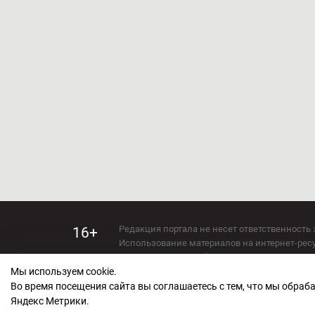
Редакция портала не несет ответственность 
16+
Использование материалов на интернет-ресур
Использование любых материалов настоящего 
Мы используем cookie.
Сетевое издание kirov-grad.ru Возрастная кат
СМИ зарегистрировано Федеральной службой
Во время посещения сайта вы соглашаетесь с тем, что мы обра
ФС 77 — 73263.
Яндекс Метрики.
Учредитель ООО "Киров Град". Главный ред