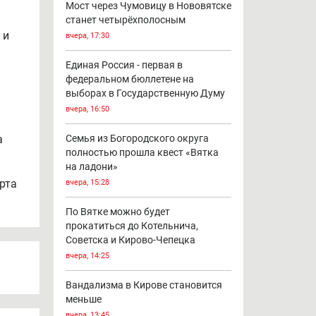
Мост через Чумовицу в Нововятске
станет четырёхполосным
 и
вчера, 17:30
Единая Россия - первая в
федеральном бюллетене на
выборах в Государственную Думу
вчера, 16:50
а
Семья из Богородского округа
полностью прошла квест «Вятка
на ладони»
рта
вчера, 15:28
По Вятке можно будет
прокатиться до Котельнича,
Советска и Кирово-Чепецка
вчера, 14:25
Вандализма в Кирове становится
меньше
вчера, 13:45