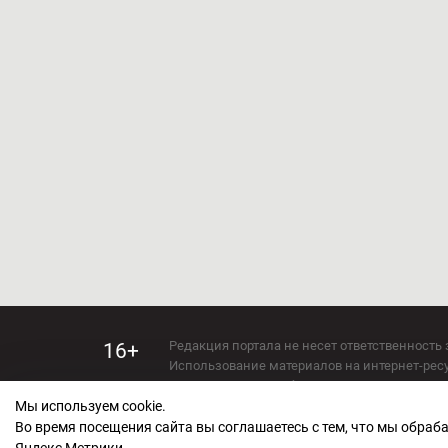
Редакция портала не несет ответственность 
16+
Использование материалов на интернет-ресур
Использование любых материалов настоящего 
Мы используем cookie.
Сетевое издание kirov-grad.ru Возрастная кат
СМИ зарегистрировано Федеральной службой
Во время посещения сайта вы соглашаетесь с тем, что мы обра
ФС 77 — 73263.