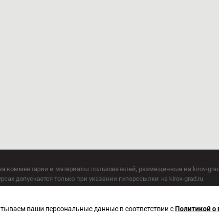
за комментарии и материалы пользователей, размещенные на kirov-grad
сах допускается только при указании гиперссылки на kirov-grad.ru
СМИ допускается только при указании на ресурс: kirov-grad.ru
егория 16+
 по надзору в сфере связи, информационных технологий и массовых к
батываем ваши персональные данные в соответствии с
Политикой о