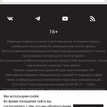
16+
Редакция портала не несет ответственность за комментарии и
материалы пользователей, размещенные на kirov-grad.ru
Использование материалов на интернет-ресурсах допускается только
при указании гиперссылки на kirov-grad.ru
Использование любых материалов настоящего СМИ допускается только
при указании на ресурс: kirov-grad.ru
Сетевое издание kirov-grad.ru Возрастная категория 16+
СМИ зарегистрировано Федеральной службой по надзору в сфере
связи, информационных технологий и массовых коммуникаций
20.07.2018. Регистрационный номер ЭЛ № ФС 77 — 73263.
Учредитель ООО "Киров Град". Главный редактор Сметанин Владимир
Игоревич
Мы используем cookie.
E-mail редакции:
echo_kirov@inbox.ru
Во время посещения сайта вы
Адрес редакции: 610000, Кировская область, г. Киров, ул. Московская, д.
соглашаетесь с тем, что мы обрабатываем