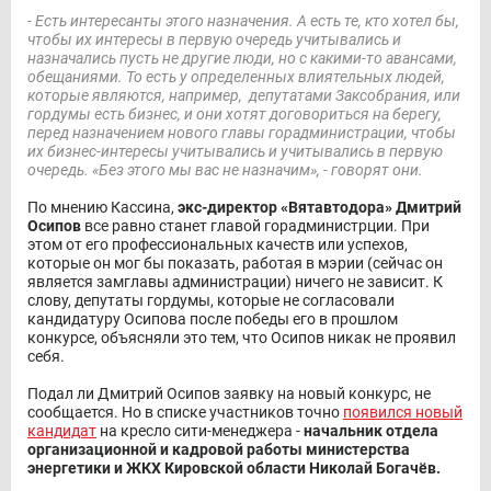
- Есть интересанты этого назначения. А есть те, кто хотел бы,
чтобы их интересы в первую очередь учитывались и
назначались пусть не другие люди, но с какими-то авансами,
обещаниями. То есть у определенных влиятельных людей,
которые являются, например, депутатами Заксобрания, или
гордумы есть бизнес, и они хотят договориться на берегу,
перед назначением нового главы горадминистрации, чтобы
их бизнес-интересы учитывались и учитывались в первую
очередь. «Без этого мы вас не назначим», - говорят они.
По мнению Кассина,
экс-директор «Вятавтодора» Дмитрий
Осипов
все равно станет главой горадминистрции. При
этом от его профессиональных качеств или успехов,
которые он мог бы показать, работая в мэрии (сейчас он
является замглавы администрации) ничего не зависит. К
слову, депутаты гордумы, которые не согласовали
кандидатуру Осипова после победы его в прошлом
конкурсе, объясняли это тем, что Осипов никак не проявил
себя.
Подал ли Дмитрий Осипов заявку на новый конкурс, не
сообщается. Но в списке участников точно
появился новый
кандидат
на кресло сити-менеджера -
начальник отдела
организационной и кадровой работы министерства
энергетики и ЖКХ Кировской области Николай Богачёв.