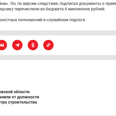
твердили, уточнив, что это стандартная процедура на пер
нению работников мэрии, вполне может по подтвердиться
риостановлено членство чиновника в кирово-чепецком
щает портал «Чепецк.ру».
 уголовные дела
, связанные с затянувшейся реализацией
ени». Он, по версии следствия, подписал документы о прие
рядчику перечислили из бюджета 6 миллионов рублей.
ностных полномочий и служебном подлоге.