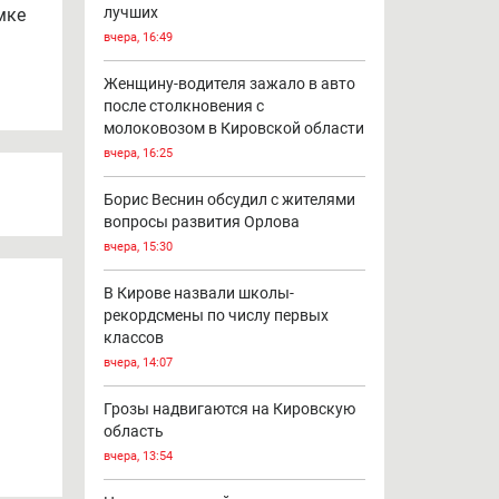
иод
90% - готовность школ Кирова к
новому учебному году
вчера, 17:03
Добровольные пожарные
дружины «Уралхима» — в числе
лучших
мке
вчера, 16:49
Женщину-водителя зажало в авто
после столкновения с
молоковозом в Кировской области
вчера, 16:25
Борис Веснин обсудил с жителями
вопросы развития Орлова
вчера, 15:30
В Кирове назвали школы-
рекордсмены по числу первых
классов
вчера, 14:07