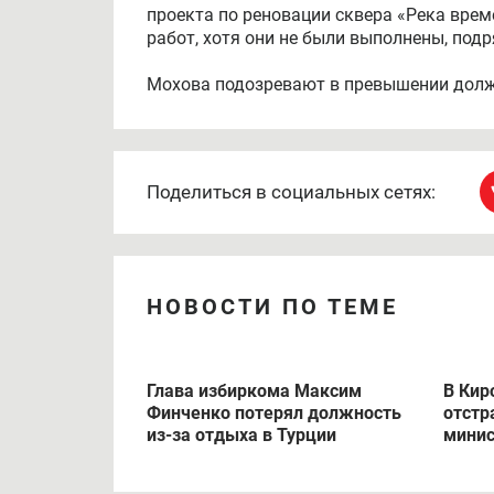
Кирово-Чепецка. Там эту информацию под
расследования, во время которого, по м
невиновность их руководителя. Также п
отделении партии «Единая Россия», сооб
На
Вячеслава Мохова
, напомним,
завели
проекта по реновации сквера «Река врем
работ, хотя они не были выполнены, под
Мохова подозревают в превышении долж
Поделиться в социальных сетях:
НОВОСТИ ПО ТЕМЕ