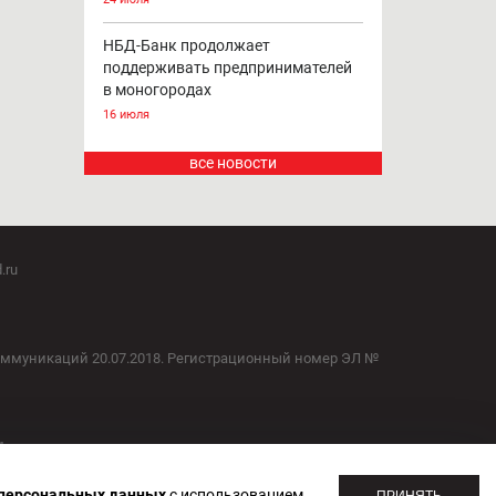
4 августа
НБД-Банк возобновляет участие в
программе льготного
кредитования МСП
24 июля
НБД-Банк продолжает
поддерживать предпринимателей
в моногородах
16 июля
все новости
.ru
оммуникаций 20.07.2018. Регистрационный номер ЭЛ №
 персональных данных
с использованием
ПРИНЯТЬ