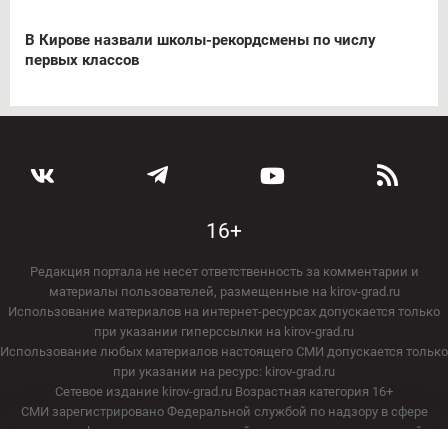
В Кирове назвали школы-рекордсмены по числу
первых классов
16+
Редакция портала не несет ответственность за комментарии и
материалы пользователей, размещенные на kirov-grad.ru
Использование материалов на интернет-ресурсах допускается только
при указании гиперссылки на kirov-grad.ru
Использование любых материалов настоящего СМИ допускается только
при указании на ресурс: kirov-grad.ru
Сетевое издание kirov-grad.ru Возрастная категория 16+
СМИ зарегистрировано Федеральной службой по надзору в сфере
связи, информационных технологий и массовых коммуникаций