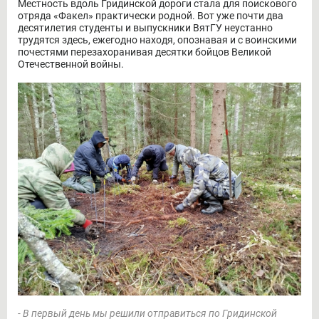
Местность вдоль Гридинской дороги стала для поискового
отряда «Факел» практически родной. Вот уже почти два
десятилетия студенты и выпускники ВятГУ неустанно
трудятся здесь, ежегодно находя, опознавая и с воинскими
почестями перезахоранивая десятки бойцов Великой
Отечественной войны.
- В первый день мы решили отправиться по Гридинской