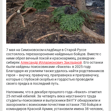
7 мая на Симоновском кладбище в Старой Руссе
состоялось перезахоронение найденных бойцов. Вместе с
ними обрел вечный покой и красноармеец, разведчик-
сибиряк
Александр Илларионович Закладной
. Его останки
были найдены поисковиками «Факела» в 2025 году.
Благодаря их усилиям также удалось найти родственников
героя – внучку, правнучку, праправнука и праправнучку,
которые с глубокой скорбью и гордостью проводили
своего предка в последний путь.
Напомним, что в декабре прошлого года «Факел» отметил
25-летней юбилей. За четверть века неустанного труда
студенты-поисковики и выпускники ВятГУ обнаружили и
захоронили с воинскими почестями останки 750 бойцов и
командиров Красной Армии, установили имена 38 человек,