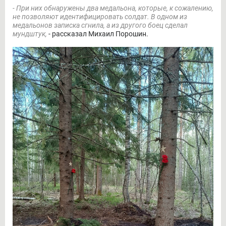
- При них обнаружены два медальона, которые, к сожалению,
не позволяют идентифицировать солдат. В одном из
медальонов записка сгнила, а из другого боец сделал
мундштук,
- рассказал Михаил Порошин.