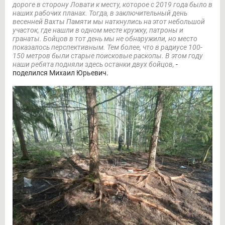
дороге в сторону Ловати к месту, которое с 2019 года было в
наших рабочих планах. Тогда, в заключительный день
весенней Вахты Памяти мы наткнулись на этот небольшой
участок, где нашли в одном месте кружку, патроны и
гранаты. Бойцов в тот день мы не обнаружили, но место
показалось перспективным. Тем более, что в радиусе 100-
150 метров были старые поисковые раскопы. В этом году
наши ребята подняли здесь останки двух бойцов,
-
поделился Михаил Юрьевич.