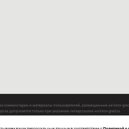
за комментарии и материалы пользователей, размещенные на kirov-grad
сах допускается только при указании гиперссылки на kirov-grad.ru
СМИ допускается только при указании на ресурс: kirov-grad.ru
егория 16+
 по надзору в сфере связи, информационных технологий и массовых к
батываем ваши персональные данные в соответствии с
Политикой о