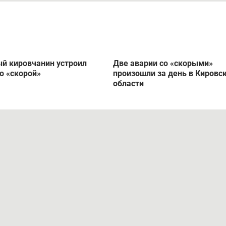
й кировчанин устроил
Две аварии со «скорыми»
о «скорой»
произошли за день в Кировс
области