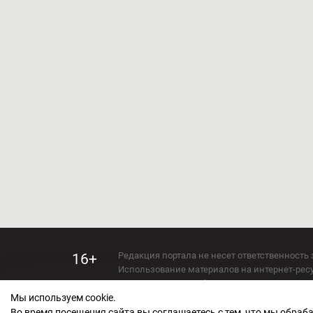
Редакция портала не несет ответственность 
16+
Использование материалов на интернет-ресур
Использование любых материалов настоящего 
Мы используем cookie.
Сетевое издание kirov-grad.ru Возрастная кат
СМИ зарегистрировано Федеральной службой
Во время посещения сайта вы соглашаетесь с тем, что мы обра