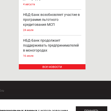
4 августа
НБД-Банк возобновляет участие в
программе льготного
кредитования МСП
24 июля
НБД-Банк продолжает
поддерживать предпринимателей
в моногородах
16 июля
все новости
.ru
оммуникаций 20.07.2018. Регистрационный номер ЭЛ №
 персональных данных
с использованием
ПРИНЯТЬ