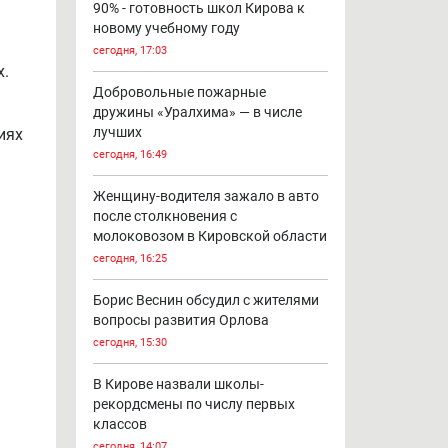
90% - готовность школ Кирова к
новому учебному году
сегодня, 17:03
х.
Добровольные пожарные
дружины «Уралхима» — в числе
лучших
иях
сегодня, 16:49
Женщину-водителя зажало в авто
после столкновения с
молоковозом в Кировской области
сегодня, 16:25
Борис Веснин обсудил с жителями
вопросы развития Орлова
сегодня, 15:30
В Кирове назвали школы-
рекордсмены по числу первых
классов
сегодня, 14:07