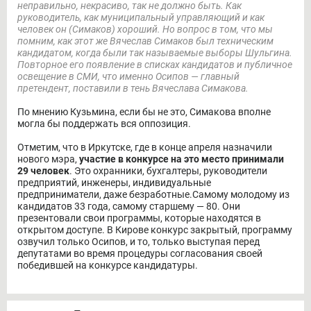
неправильно, некрасиво, так не должно быть. Как
руководитель, как муниципальный управляющий и как
человек он (Симаков) хороший. Но вопрос в том, что мы
помним, как этот же Вячеслав Симаков был техническим
кандидатом, когда были так называемые выборы Шульгина.
Повторное его появление в списках кандидатов и публичное
освещение в СМИ, что именно Осипов — главный
претендент, поставили в тень Вячеслава Симакова.
По мнению Кузьмина, если бы не это, Симакова вполне
могла бы поддержать вся оппозиция.
Отметим, что в Иркутске, где в конце апреля назначили
нового мэра,
участие в конкурсе на это место принимали
29 человек
. Это охранники, бухгалтеры, руководители
предприятий, инженеры, индивидуальные
предприниматели, даже безработные.Самому молодому из
кандидатов 33 года, самому старшему — 80. Они
презентовали свои программы, которые находятся в
открытом доступе. В Кирове конкурс закрытый, программу
озвучил только Осипов, и то, только выступая перед
депутатами во время процедуры согласования своей
победившей на конкурсе кандидатуры.