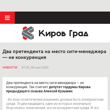
Два претендента на место сити-менеджера
— не конкуренция
НОВОСТИ
07:35, 06 мая 2020
Два претендента на место сити-менеджера — не
конкуренция. Так считает
депутат гордумы Кирова
предыдущего созыва Алексей Кузьмин:
- В
о всех политических решениях должна быть конкурентная
среда. Те два кандидата, один из которых изначально
безусловно технический, это не конкурентная среда. И это