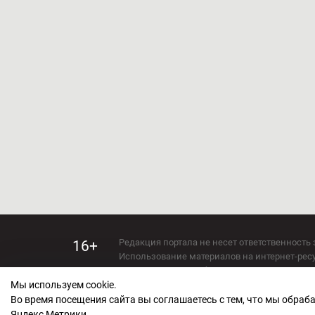
Редакция портала не несет ответственность 
16+
Использование материалов на интернет-ресур
Использование любых материалов настоящего 
Мы используем cookie.
Сетевое издание kirov-grad.ru Возрастная кат
СМИ зарегистрировано Федеральной службой
Во время посещения сайта вы соглашаетесь с тем, что мы обра
ФС 77 — 73263.
Яндекс Метрики.