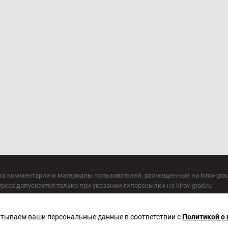
за комментарии и материалы пользователей, размещенные на kirov-grad
сах допускается только при указании гиперссылки на kirov-grad.ru
СМИ допускается только при указании на ресурс: kirov-grad.ru
егория 16+
 по надзору в сфере связи, информационных технологий и массовых к
батываем ваши персональные данные в соответствии с
Политикой о