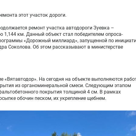
емонта этот участок дороги.
родолжается ремонт участка автодороги Зуевка –
 1,144 км. Данный объект стал победителем опроса-
программы «Дорожный миллиард», запущенной по инициат
дра Соколова. Об этом рассказывают в министерстве
е «Вятавтодор». На сегодня на объекте выполняются рабо
крытия из органоминеральной смеси. Следующим этапом
сфальтобетонного покрытия толщиной 4 см. В рамках
осыпке обочин песком, их укрепление щебнем.