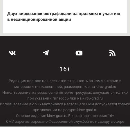
Двух кировчанок оштрафовали за призывы к участию
в несанкционированной акции
16+
Редакция портала не несет ответственность за комментарии и
материалы пользователей, размещенные на kirov-grad.ru
Использование материалов на интернет-ресурсах допускается только
при указании гиперссылки на kirov-grad.ru
Использование любых материалов настоящего СМИ допускается только
при указании на ресурс: kirov-grad.ru
Сетевое издание kirov-grad.ru Возрастная категория 16+
СМИ зарегистрировано Федеральной службой по надзору в сфере
связи, информационных технологий и массовых коммуникаций