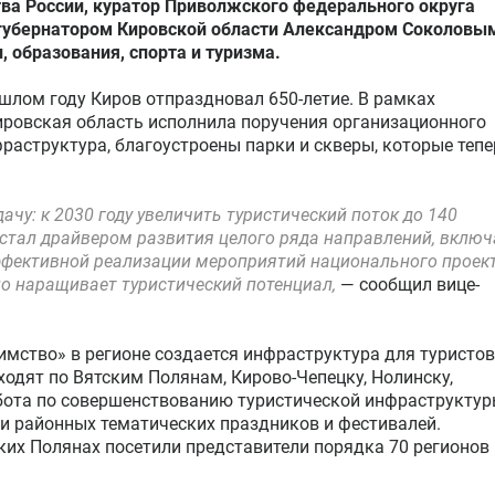
ва России, куратор Приволжского федерального округа
губернатором Кировской области Александром Соколовы
, образования, спорта и туризма.
шлом году Киров отпраздновал 650-летие. В рамках
Кировская область исполнила поручения организационного
раструктура, благоустроены парки и скверы, которые тепе
.
ачу: к 2030 году увеличить туристический поток до 140
 стал драйвером развития целого ряда направлений, включ
эффективной реализации мероприятий национального проек
но наращивает туристический потенциал,
— сообщил вице-
имство» в регионе создается инфраструктура для туристов,
одят по Вятским Полянам, Кирово-Чепецку, Нолинску,
абота по совершенствованию туристической инфраструктур
и районных тематических праздников и фестивалей.
ких Полянах посетили представители порядка 70 регионов