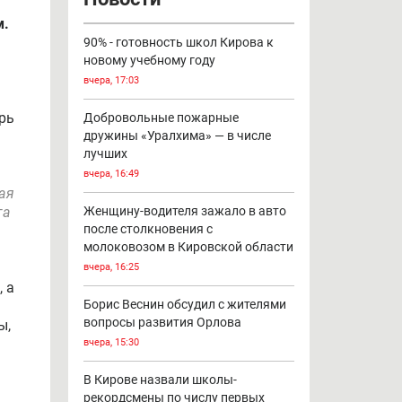
м.
90% - готовность школ Кирова к
новому учебному году
вчера, 17:03
рь
Добровольные пожарные
дружины «Уралхима» — в числе
лучших
вчера, 16:49
ая
та
Женщину-водителя зажало в авто
после столкновения с
молоковозом в Кировской области
вчера, 16:25
 а
Борис Веснин обсудил с жителями
вопросы развития Орлова
ы,
вчера, 15:30
В Кирове назвали школы-
рекордсмены по числу первых