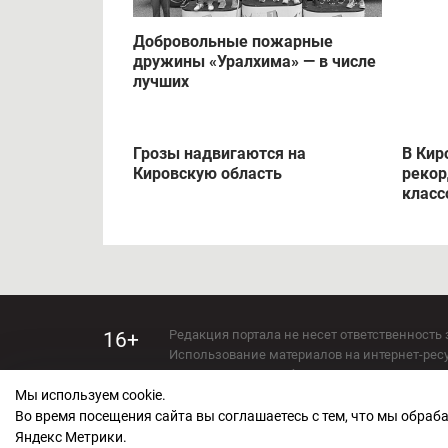
Добровольные пожарные
дружины «Уралхима» — в числе
лучших
Грозы надвигаются на
В Кир
Кировскую область
рекор
класс
Редакция портала не несет ответственность 
16+
Использование материалов на интернет-ресур
Использование любых материалов настоящего 
Мы используем cookie.
Сетевое издание kirov-grad.ru Возрастная кат
СМИ зарегистрировано Федеральной службой
Во время посещения сайта вы соглашаетесь с тем, что мы обра
ФС 77 — 73263.
Яндекс Метрики.