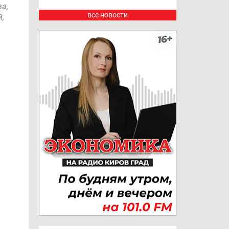
а,
все новости
,