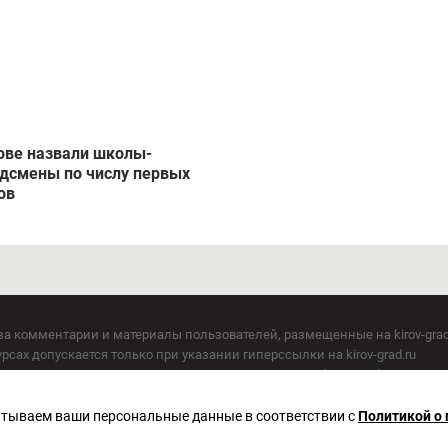
ове назвали школы-
дсмены по числу первых
ов
за комментарии и материалы пользователей, размещенные на kirov-grad
сах допускается только при указании гиперссылки на kirov-grad.ru
СМИ допускается только при указании на ресурс: kirov-grad.ru
егория 16+
 по надзору в сфере связи, информационных технологий и массовых к
батываем ваши персональные данные в соответствии с
Политикой о