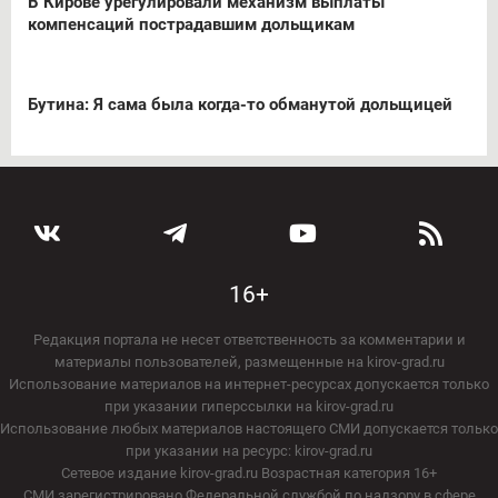
В Кирове урегулировали механизм выплаты
компенсаций пострадавшим дольщикам
Бутина: Я сама была когда-то обманутой дольщицей
16+
Редакция портала не несет ответственность за комментарии и
материалы пользователей, размещенные на kirov-grad.ru
Использование материалов на интернет-ресурсах допускается только
при указании гиперссылки на kirov-grad.ru
Использование любых материалов настоящего СМИ допускается только
при указании на ресурс: kirov-grad.ru
Сетевое издание kirov-grad.ru Возрастная категория 16+
СМИ зарегистрировано Федеральной службой по надзору в сфере