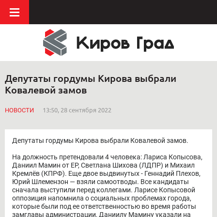
Депутаты гордумы Кирова выбрали
Ковалевой замов
НОВОСТИ
13:50, 28 сентября 2022
Депутаты гордумы Кирова выбрали Ковалевой замов.
На должность претендовали 4 человека: Лариса Копысова,
Даниил Мамин от ЕР, Светлана Шихова (ЛДПР) и Михаил
Кремлёв (КПРФ). Еще двое выдвинутых - Геннадий Плехов,
Юрий Шлемензон — взяли самоотводы. Все кандидаты
сначала выступили перед коллегами. Ларисе Копысовой
оппозиция напомнила о социальных проблемах города,
которые были под ее ответственностью во время работы
замглавы администрации, Даниилу Мамину указали на