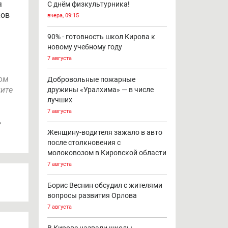
я
С днём физкультурника!
ков
вчера, 09:15
90% - готовность школ Кирова к
новому учебному году
7 августа
том
Добровольные пожарные
ните
дружины «Уралхима» — в числе
лучших
7 августа
ь
Женщину-водителя зажало в авто
после столкновения с
молоковозом в Кировской области
7 августа
Борис Веснин обсудил с жителями
вопросы развития Орлова
7 августа