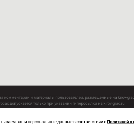
за комментарии и материалы пользователей, размещенные на kirov-grad
сах допускается только при указании гиперссылки на kirov-grad.ru
СМИ допускается только при указании на ресурс: kirov-grad.ru
егория 16+
 по надзору в сфере связи, информационных технологий и массовых к
батываем ваши персональные данные в соответствии с
Политикой о
актор Сметанин Владимир Игоревич