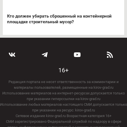
Кто должен убирать сброшенный на контейнерной
площадке строительный мусор?
16+
Редакция портала не несет ответственность за комментарии и
материалы пользователей, размещенные на kirov-grad.ru
Использование материалов на интернет-ресурсах допускается только
при указании гиперссылки на kirov-grad.ru
Использование любых материалов настоящего СМИ допускается только
при указании на ресурс: kirov-grad.ru
Сетевое издание kirov-grad.ru Возрастная категория 16+
СМИ зарегистрировано Федеральной службой по надзору в сфере