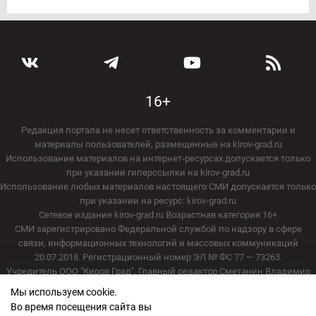
16+
Редакция портала не несет ответственность за комментарии и
материалы пользователей, размещенные на kirov-grad.ru
Использование материалов на интернет-ресурсах допускается только
при указании гиперссылки на kirov-grad.ru
Использование любых материалов настоящего СМИ допускается только
при указании на ресурс: kirov-grad.ru
Сетевое издание kirov-grad.ru Возрастная категория 16+
СМИ зарегистрировано Федеральной службой по надзору в сфере
связи, информационных технологий и массовых коммуникаций
20.07.2018. Регистрационный номер ЭЛ № ФС 77 — 73263.
Учредитель ООО "Киров Град". Главный редактор Сметанин Владимир
Игоревич
Мы используем cookie.
E-mail редакции:
echo_kirov@inbox.ru
Во время посещения сайта вы
Адрес редакции: 610000, Кировская область, г. Киров, ул. Московская, д.