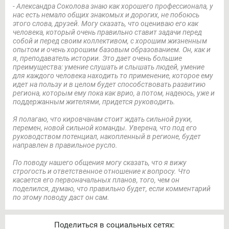
- Александра Соколова знаю как хорошего профессионала, у
нас есть немало общих знакомых и дорогих, не побоюсь
этого слова, друзей. Могу сказать, что оцениваю его как
человека, который очень правильно ставит задачи перед
собой и перед своим коллективом, с хорошим жизненным
опытом и очень хорошим базовым образованием. Он, как и
я, преподаватель истории. Это дает очень большие
преимущества: умение слушать и слышать людей, умение
для каждого человека находить то применение, которое ему
идет на пользу и в целом будет способствовать развитию
региона, которым ему пока как врио, а потом, надеюсь, уже и
поддержанным жителями, придется руководить.
Я полагаю, что кировчанам стоит ждать сильной руки,
перемен, новой сильной команды. Уверена, что под его
руководством потенциал, накопленный в регионе, будет
направлен в правильное русло.
По поводу нашего общения могу сказать, что я вижу
строгость и ответственное отношение к вопросу.
Что
касается его первоначальных планов, того, чем он
поделился, думаю, что правильно будет, если комментарий
по этому поводу даст он сам.
Поделиться в социальных сетях: