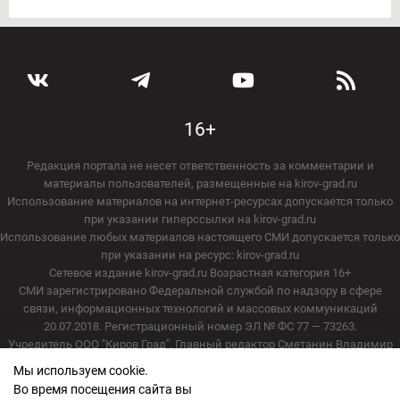
16+
Редакция портала не несет ответственность за комментарии и
материалы пользователей, размещенные на kirov-grad.ru
Использование материалов на интернет-ресурсах допускается только
при указании гиперссылки на kirov-grad.ru
Использование любых материалов настоящего СМИ допускается только
при указании на ресурс: kirov-grad.ru
Сетевое издание kirov-grad.ru Возрастная категория 16+
СМИ зарегистрировано Федеральной службой по надзору в сфере
связи, информационных технологий и массовых коммуникаций
20.07.2018. Регистрационный номер ЭЛ № ФС 77 — 73263.
Учредитель ООО "Киров Град". Главный редактор Сметанин Владимир
Игоревич
Мы используем cookie.
E-mail редакции:
echo_kirov@inbox.ru
Во время посещения сайта вы
Адрес редакции: 610000, Кировская область, г. Киров, ул. Московская, д.